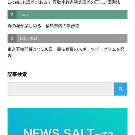
Excelにも誤差がある？ 浮動小数点演算誤差の正しい回避法
2
Local
春の花が楽しめる 福島県内の散歩道
3
社会・経済
東京五輪開催まで500日 競技種目のスポーツピトグラムを発
表
記事検索