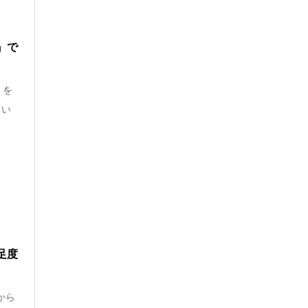
』で
」を
てい
足度
から