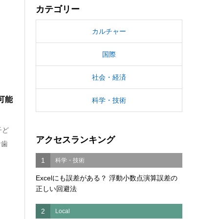
カテゴリー
カルチャー
国際
社会・経済
可能
科学・技術
子ど
アクセスランキング
な歯
1
科学・技術
Excelにも誤差がある？ 浮動小数点演算誤差の
正しい回避法
2
Local