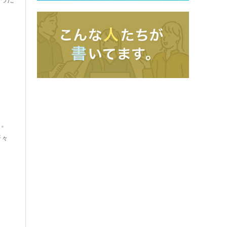
る。
折々