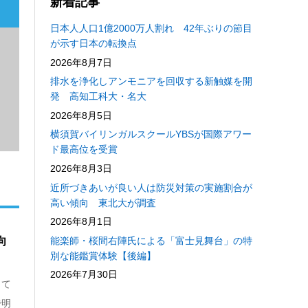
新着記事
日本人人口1億2000万人割れ 42年ぶりの節目
が示す日本の転換点
2026年8月7日
排水を浄化しアンモニアを回収する新触媒を開
発 高知工科大・名大
2026年8月5日
横須賀バイリンガルスクールYBSが国際アワー
ド最高位を受賞
2026年8月3日
近所づきあいが良い人は防災対策の実施割合が
高い傾向 東北大が調査
2026年8月1日
能楽師・桜間右陣氏による「富士見舞台」の特
傾向
別な能鑑賞体験【後編】
2026年7月30日
って
で明