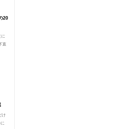
20
（に
下直
認
だけ
かに