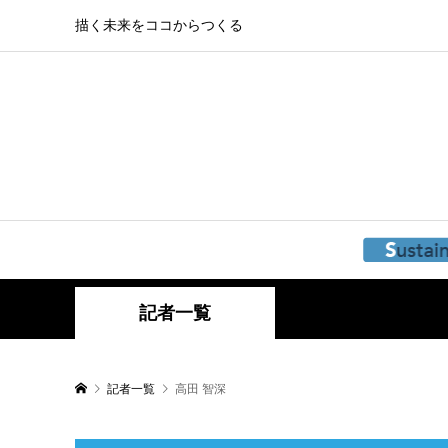
描く未来をココからつくる
記者一覧
記者一覧
高田 智深