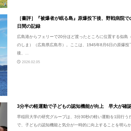
［書評］『被爆者が眠る島』原爆投下後、野戦病院での
日間の記録
広島港からフェリーで20分ほど渡ったところに位置する似島
のしま）（広島県広島市）。ここは、1945年8月6日の原爆投
後、...
2026.02.05
3分半の軽運動で子どもの認知機能が向上 早大が確
早稲田大学の研究グループは、3分30秒の軽い運動を1回行う
で、子どもの認知機能と気分が一時的に向上することを明ら