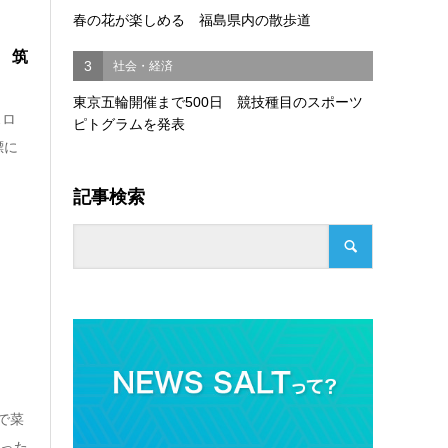
春の花が楽しめる 福島県内の散歩道
 筑
3
社会・経済
東京五輪開催まで500日 競技種目のスポーツ
スロ
ピトグラムを発表
標に
記事検索
で菜
行った