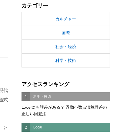
カテゴリー
カルチャー
国際
社会・経済
科学・技術
アクセスランキング
現代
1
科学・技術
儀式
Excelにも誤差がある？ 浮動小数点演算誤差の
正しい回避法
2
Local
こと