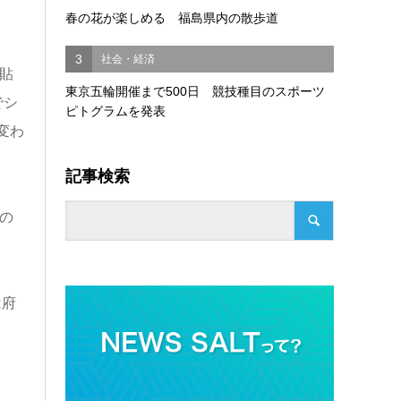
春の花が楽しめる 福島県内の散歩道
3
社会・経済
貼
東京五輪開催まで500日 競技種目のスポーツ
でシ
ピトグラムを発表
変わ
記事検索
の
は府