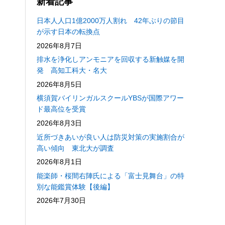
新着記事
日本人人口1億2000万人割れ 42年ぶりの節目
が示す日本の転換点
2026年8月7日
排水を浄化しアンモニアを回収する新触媒を開
発 高知工科大・名大
2026年8月5日
横須賀バイリンガルスクールYBSが国際アワー
ド最高位を受賞
2026年8月3日
近所づきあいが良い人は防災対策の実施割合が
高い傾向 東北大が調査
2026年8月1日
能楽師・桜間右陣氏による「富士見舞台」の特
別な能鑑賞体験【後編】
2026年7月30日