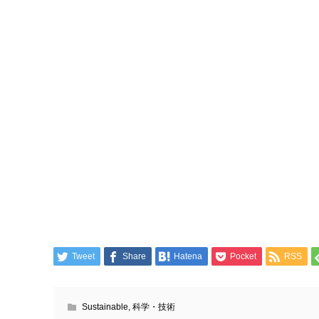
Tweet
Share
Hatena
Pocket
RSS
Sustainable
,
科学・技術