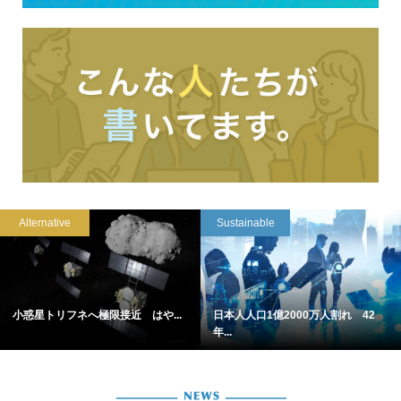
Alternative
Sustainable
小惑星トリフネへ極限接近 はや...
日本人人口1億2000万人割れ 42
年...