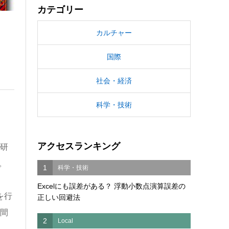
カテゴリー
カルチャー
国際
社会・経済
科学・技術
アクセスランキング
研
。
1
科学・技術
Excelにも誤差がある？ 浮動小数点演算誤差の
を行
正しい回避法
間
2
Local