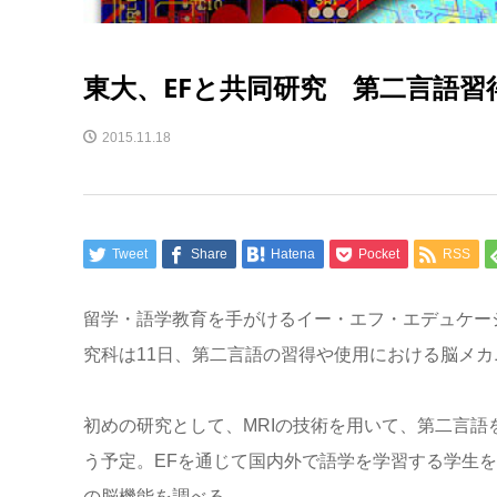
東大、EFと共同研究 第二言語習
2015.11.18
Tweet
Share
Hatena
Pocket
RSS
留学・語学教育を手がけるイー・エフ・エデュケー
究科は11日、第二言語の習得や使用における脳メ
初めの研究として、MRIの技術を用いて、第二言
う予定。EFを通じて国内外で語学を学習する学生
の脳機能を調べる。