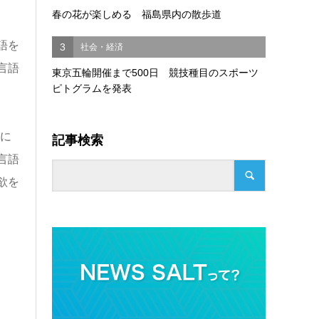
春の花が楽しめる 福島県内の散歩道
語を
3
社会・経済
言語
東京五輪開催まで500日 競技種目のスポーツ
ピトグラムを発表
に
記事検索
言語
欲を