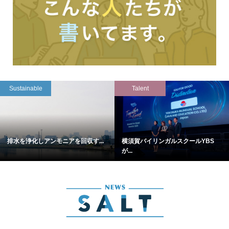
Sustainable
Talent
排水を浄化しアンモニアを回収す...
横須賀バイリンガルスクールYBS
が...