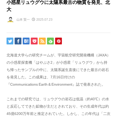
小惑星リュウグウに太陽系最古の物質を発見、北
大
山本 賢一
2025.07.23
北海道大学らの研究チームが、宇宙航空研究開発機構（JAXA）
の小惑星探査機「はやぶさ2」が小惑星「リュウグウ」から持
ち帰ったサンプルの中に、太陽系誕生直後にできた最古の岩石
を発見した。この成果は、7月16日付けの
『Communications
Earth
&
Environment』誌で発表された。
これまでの研究では、リュウグウの岩石は低温（約40℃）の水
と反応してできた鉱物が主だとされており、その生成年代は約
45億6200万年前と推定されていた。しかし、この年代は「二次