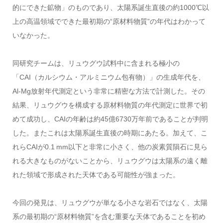
的にできた鉱物」のものであり、太陽系誕生直後の約1000℃以
上の高温領域でできた最初期の“原材料物質”の年代はわかって
いなかった。
同研究チームは、リュウグウ試料中に含まれる極小の
「CAI（カルシウム・アルミニウム包有物）」の生成年代を、
Al‑Mg放射年代測定という非常に精密な方法で計測した。その
結果、リュウグウを構成する原材料物質の年代測定に世界で初
めて成功し、CAIの年齢は約45億6730万年前であることが判明
した。またこれは太陽系誕生直後の時期にあたる。加えて、こ
れらCAIが0.1
mm以下と非常に小さく、他の炭素質隕石に見ら
れる大きなものがないことから、リュウグウは太陽系の遠く離
れた領域で形成された天体である可能性が強まった。
今回の発見は、リュウグウが単なる小さな岩石ではなく、太陽
系の最初期の“原材料物質”を含む重要な天体であることを初め