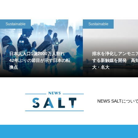
Sustainable
Sustainable
日本人人口1億2000万人割れ
排水を浄化しアンモニ
42年ぶりの節目が示す日本の転
する新触媒を開発 高
換点
大・名大
NEWS SALTについ