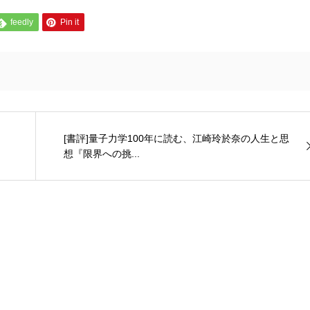
feedly
Pin it
[書評]量子力学100年に読む、江崎玲於奈の人生と思
想『限界への挑...