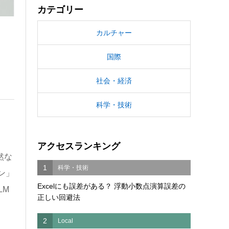
カテゴリー
カルチャー
国際
社会・経済
科学・技術
アクセスランキング
然な
1
科学・技術
ン」
Excelにも誤差がある？ 浮動小数点演算誤差の
LM
正しい回避法
2
Local