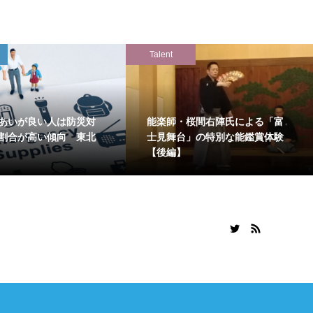
Talent
あいが良い人は防災対
能楽師・桜間右陣氏による「富
割合が高い傾向 東北
士見舞台」の特別な能鑑賞体験
【後編】