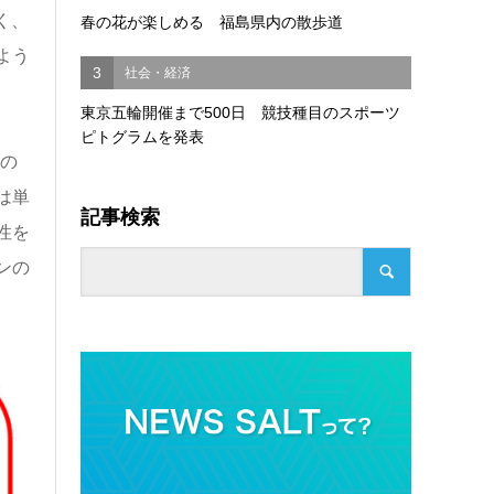
く、
春の花が楽しめる 福島県内の散歩道
よう
3
社会・経済
東京五輪開催まで500日 競技種目のスポーツ
ピトグラムを発表
その
は単
記事検索
性を
ンの