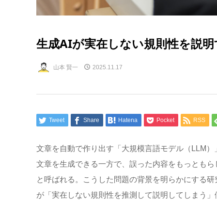
生成AIが実在しない規則性を説
山本 賢一
2025.11.17
Tweet
Share
Hatena
Pocket
RSS
文章を自動で作り出す「大規模言語モデル（LLM）
文章を生成できる一方で、誤った内容をもっともら
と呼ばれる。こうした問題の背景を明らかにする研究が
が「実在しない規則性を推測して説明してしまう」