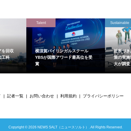
Talent
Sustainable
アを回収
横須賀バイリンガルスクール
近所づき
知工科
YBSが国際アワード最高位を受
策の実施
賞
大が調査
て
記者一覧
お問い合わせ
利用規約
プライバシーポリシー
Copyright ©
2026
NEWS SALT（ニュースソルト）. All Rights Reserved.