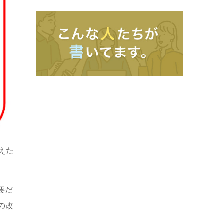
替えた
要だ
の改