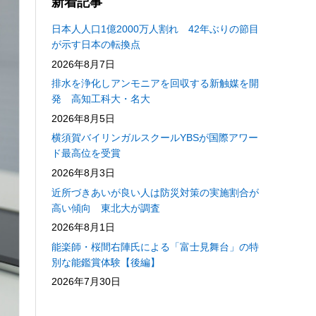
新着記事
日本人人口1億2000万人割れ 42年ぶりの節目
が示す日本の転換点
2026年8月7日
排水を浄化しアンモニアを回収する新触媒を開
発 高知工科大・名大
2026年8月5日
横須賀バイリンガルスクールYBSが国際アワー
ド最高位を受賞
2026年8月3日
近所づきあいが良い人は防災対策の実施割合が
高い傾向 東北大が調査
2026年8月1日
能楽師・桜間右陣氏による「富士見舞台」の特
別な能鑑賞体験【後編】
2026年7月30日