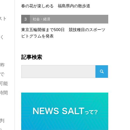
春の花が楽しめる 福島県内の散歩道
スト
3
社会・経済
東京五輪開催まで500日 競技種目のスポーツ
ピトグラムを発表
く
記事検索
、昨
で
可能
時間
判
）