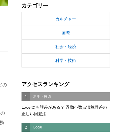
カテゴリー
カルチャー
国際
社会・経済
科学・技術
アクセスランキング
どの
1
科学・技術
Excelにも誤差がある？ 浮動小数点演算誤差の
その
正しい回避法
務
2
Local