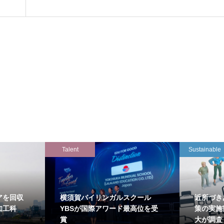
Talent
Sustainable
アを回収
横須賀バイリンガルスクール
近所づき
知工科
YBSが国際アワード最高位を受
策の実施
賞
大が調査