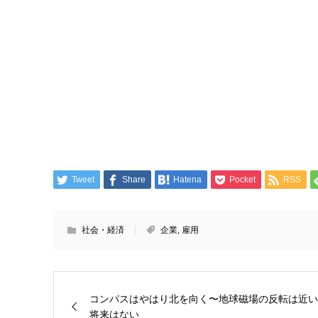
Tweet
Share
Hatena
Pocket
RSS
社会・経済
企業
,
雇用
コンパスはやはり北を向く〜地球磁場の反転は近い
将来はない