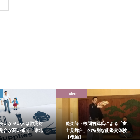
Talent
あいが良い人は防災対
能楽師・桜間右陣氏による「富
割合が高い傾向 東北
士見舞台」の特別な能鑑賞体験
【後編】