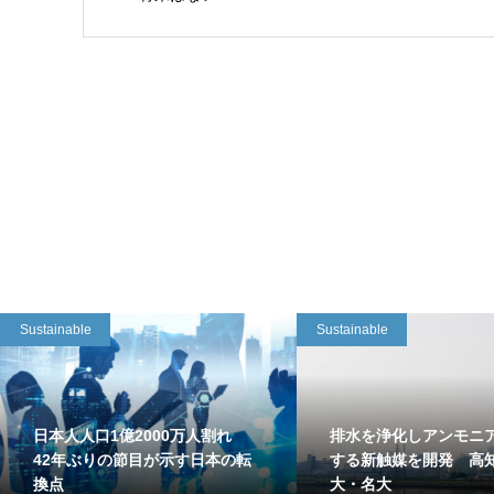
Sustainable
Sustainable
日本人人口1億2000万人割れ
排水を浄化しアンモニ
42年ぶりの節目が示す日本の転
する新触媒を開発 高
換点
大・名大