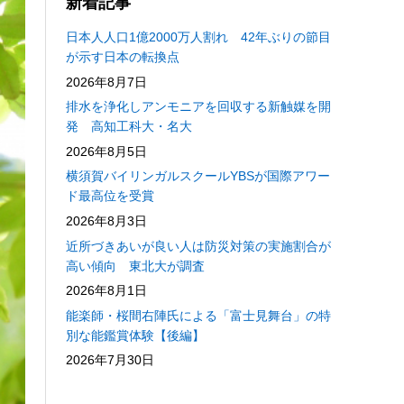
新着記事
日本人人口1億2000万人割れ 42年ぶりの節目
が示す日本の転換点
2026年8月7日
排水を浄化しアンモニアを回収する新触媒を開
発 高知工科大・名大
2026年8月5日
横須賀バイリンガルスクールYBSが国際アワー
ド最高位を受賞
2026年8月3日
近所づきあいが良い人は防災対策の実施割合が
高い傾向 東北大が調査
2026年8月1日
能楽師・桜間右陣氏による「富士見舞台」の特
別な能鑑賞体験【後編】
2026年7月30日