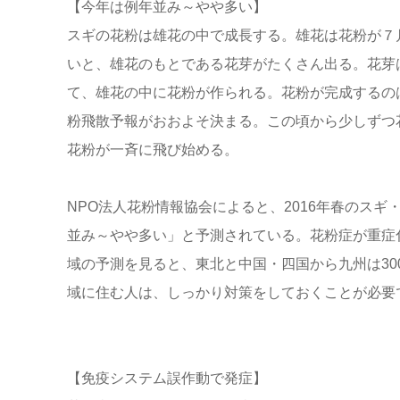
【今年は例年並み～やや多い】
スギの花粉は雄花の中で成長する。雄花は花粉が７
いと、雄花のもとである花芽がたくさん出る。花芽
て、雄花の中に花粉が作られる。花粉が完成するの
粉飛散予報がおおよそ決まる。この頃から少しずつ
花粉が一斉に飛び始める。
NPO法人花粉情報協会によると、2016年春のス
並み～やや多い」と予測されている。花粉症が重症化す
域の予測を見ると、東北と中国・四国から九州は30
域に住む人は、しっかり対策をしておくことが必要
【免疫システム誤作動で発症】