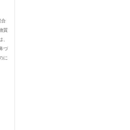
混合
物質
は、
鼻づ
のに