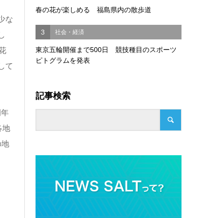
春の花が楽しめる 福島県内の散歩道
少な
3
社会・経済
し
東京五輪開催まで500日 競技種目のスポーツ
花
ピトグラムを発表
して
記事検索
例年
各地
の地