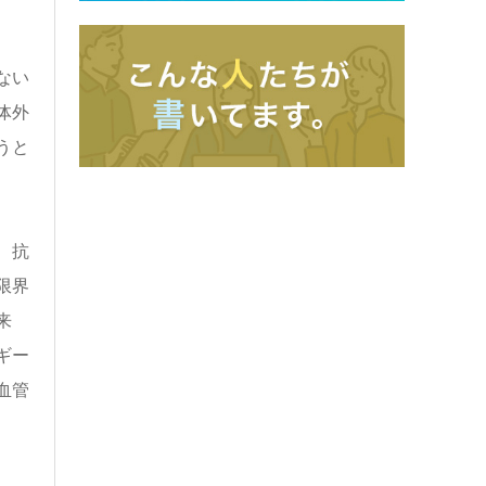
ない
体外
うと
、抗
限界
来
ギー
血管