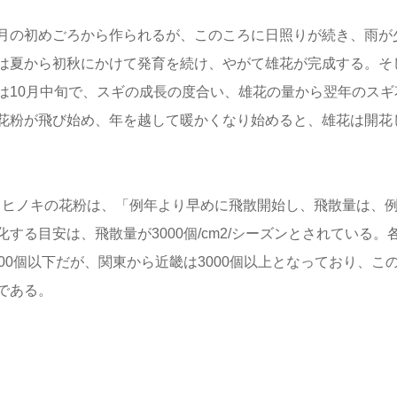
月の初めごろから作られるが、このころに日照りが続き、雨が
は夏から初秋にかけて発育を続け、やがて雄花が完成する。そ
は10月中旬で、スギの成長の度合い、雄花の量から翌年のスギ
花粉が飛び始め、年を越して暖かくなり始めると、雄花は開花
ギ・ヒノキの花粉は、「例年より早めに飛散開始し、飛散量は、
る目安は、飛散量が3000個/cm2/シーズンとされている。
00個以下だが、関東から近畿は3000個以上となっており、こ
である。