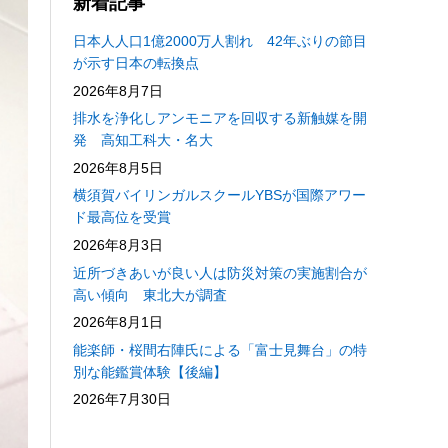
新着記事
日本人人口1億2000万人割れ 42年ぶりの節目
が示す日本の転換点
2026年8月7日
排水を浄化しアンモニアを回収する新触媒を開
発 高知工科大・名大
2026年8月5日
横須賀バイリンガルスクールYBSが国際アワー
ド最高位を受賞
2026年8月3日
近所づきあいが良い人は防災対策の実施割合が
高い傾向 東北大が調査
2026年8月1日
能楽師・桜間右陣氏による「富士見舞台」の特
別な能鑑賞体験【後編】
2026年7月30日