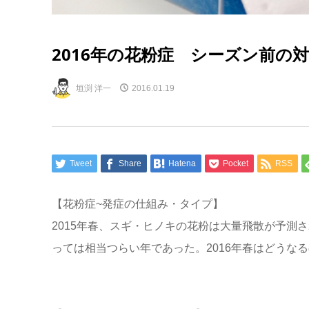
2016年の花粉症 シーズン前の
垣渕 洋一
2016.01.19
Tweet
Share
Hatena
Pocket
RSS
【花粉症~発症の仕組み・タイプ】
2015年春、スギ・ヒノキの花粉は大量飛散が予測
っては相当つらい年であった。2016年春はどうな