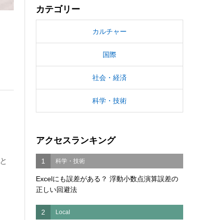
カテゴリー
カルチャー
国際
社会・経済
科学・技術
アクセスランキング
と
1
科学・技術
Excelにも誤差がある？ 浮動小数点演算誤差の
正しい回避法
2
Local