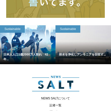
Sustainable
Sustainable
日本人人口1億2000万人割れ 42
排水を浄化しアンモニアを回収す...
年...
NEWS SALTについて
記者一覧