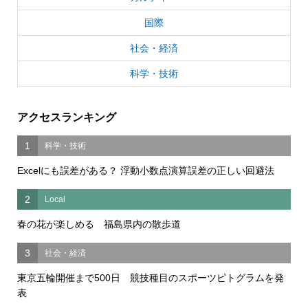
国際
社会・経済
科学・技術
アクセスランキング
1
科学・技術
Excelにも誤差がある？ 浮動小数点演算誤差の正しい回避法
2
Local
春の花が楽しめる 福島県内の散歩道
3
社会・経済
東京五輪開催まで500日 競技種目のスポーツピトグラムを発
表