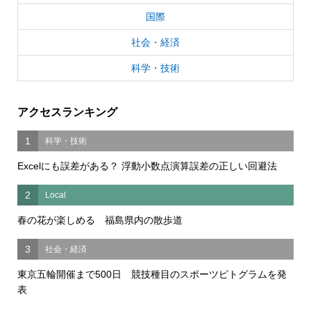
国際
社会・経済
科学・技術
アクセスランキング
1
科学・技術
Excelにも誤差がある？ 浮動小数点演算誤差の正しい回避法
2
Local
春の花が楽しめる 福島県内の散歩道
3
社会・経済
東京五輪開催まで500日 競技種目のスポーツピトグラムを発
表