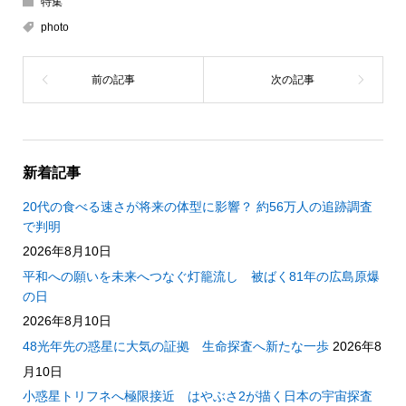
特集
photo
新着記事
20代の食べる速さが将来の体型に影響？ 約56万人の追跡調査
で判明
2026年8月10日
平和への願いを未来へつなぐ灯籠流し 被ばく81年の広島原爆
の日
2026年8月10日
48光年先の惑星に大気の証拠 生命探査へ新たな一歩
2026年8
月10日
小惑星トリフネへ極限接近 はやぶさ2が描く日本の宇宙探査