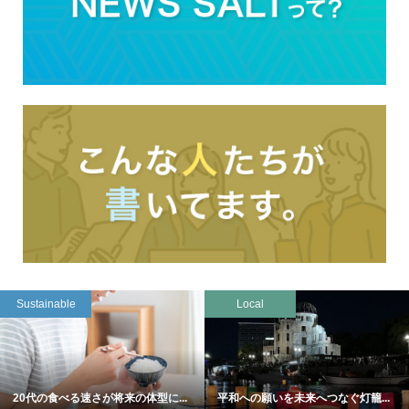
Sustainable
Local
20代の食べる速さが将来の体型に...
平和への願いを未来へつなぐ灯籠...