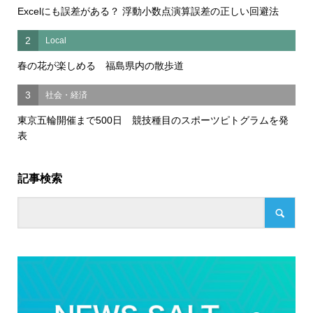
Excelにも誤差がある？ 浮動小数点演算誤差の正しい回避法
2
Local
春の花が楽しめる 福島県内の散歩道
3
社会・経済
東京五輪開催まで500日 競技種目のスポーツピトグラムを発
表
記事検索