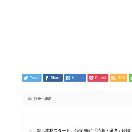
Tweet
Share
Hatena
Pocket
RSS
社会・経済
就活本格スタート 4割が既に「応募・選考」段階