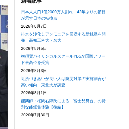
新着記事
日本人人口1億2000万人割れ 42年ぶりの節目
が示す日本の転換点
2026年8月7日
排水を浄化しアンモニアを回収する新触媒を開
発 高知工科大・名大
2026年8月5日
横須賀バイリンガルスクールYBSが国際アワー
ド最高位を受賞
2026年8月3日
近所づきあいが良い人は防災対策の実施割合が
高い傾向 東北大が調査
2026年8月1日
能楽師・桜間右陣氏による「富士見舞台」の特
別な能鑑賞体験【後編】
2026年7月30日