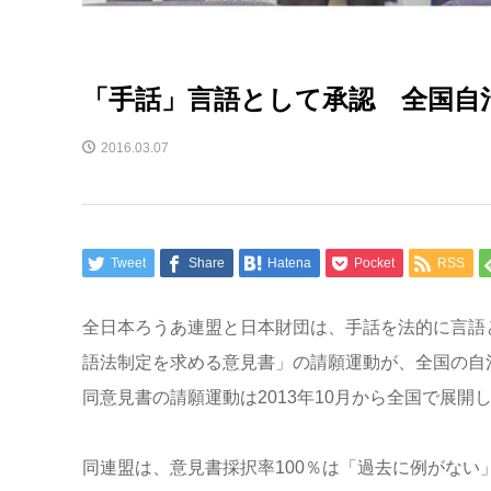
「手話」言語として承認 全国自
2016.03.07
Tweet
Share
Hatena
Pocket
RSS
全日本ろうあ連盟と日本財団は、手話を法的に言語
語法制定を求める意見書」の請願運動が、全国の自治
同意見書の請願運動は2013年10月から全国で展
同連盟は、意見書採択率100％は「過去に例がない