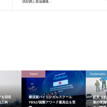
済好調と原油価格...
Talent
Sustainable
アを回収
横須賀バイリンガルスクール
近所づき
知工科
YBSが国際アワード最高位を受
策の実施