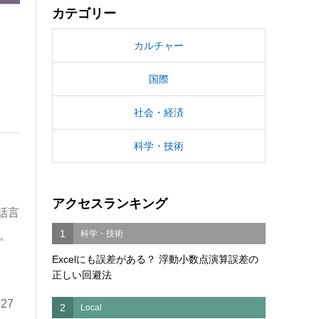
カテゴリー
カルチャー
国際
社会・経済
科学・技術
アクセスランキング
話言
1
科学・技術
。
。
Excelにも誤差がある？ 浮動小数点演算誤差の
正しい回避法
27
2
Local