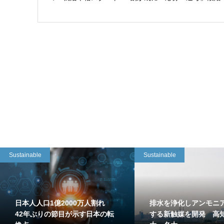
Sustainable
Sustainable
日本人人口1億2000万人割れ
排水を浄化しアンモニ
42年ぶりの節目が示す日本の転
する新触媒を開発 高