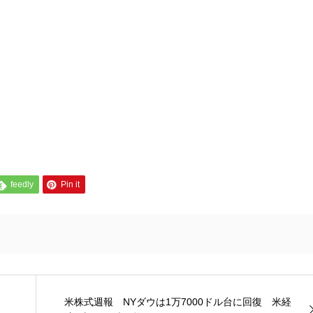
feedly
Pin it
米株式週報 NYダウは1万7000ドル台に回復 米経