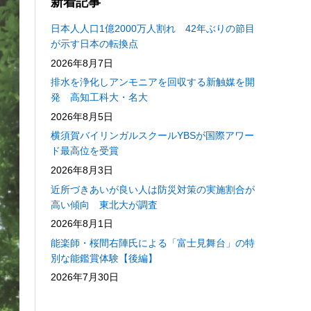
新着記事
日本人人口1億2000万人割れ 42年ぶりの節目
が示す日本の転換点
2026年8月7日
排水を浄化しアンモニアを回収する新触媒を開
発 高知工科大・名大
2026年8月5日
横須賀バイリンガルスクールYBSが国際アワー
ド最高位を受賞
2026年8月3日
近所づきあいが良い人は防災対策の実施割合が
高い傾向 東北大が調査
2026年8月1日
能楽師・桜間右陣氏による「富士見舞台」の特
別な能鑑賞体験【後編】
2026年7月30日