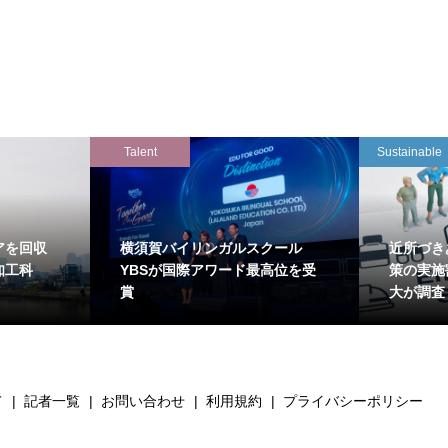
Talent
Sustainable
アを回収
横須賀バイリンガルスクール
近所づき
知工科
YBSが国際アワード最高位を受
策の実施
賞
大が調査
て
記者一覧
お問い合わせ
利用規約
プライバシーポリシー