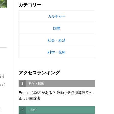
カテゴリー
カルチャー
国際
社会・経済
科学・技術
アクセスランキング
名す
1
科学・技術
ると
Excelにも誤差がある？ 浮動小数点演算誤差の
正しい回避法
は
2
Local