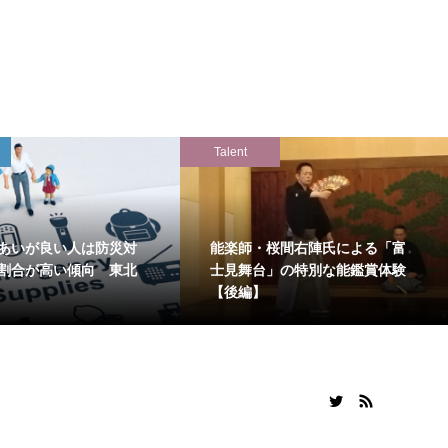
Talent
あいが良い人は防災対
能楽師・桜間右陣氏による「富
割合が高い傾向 東北
士見舞台」の特別な能鑑賞体験
【後編】