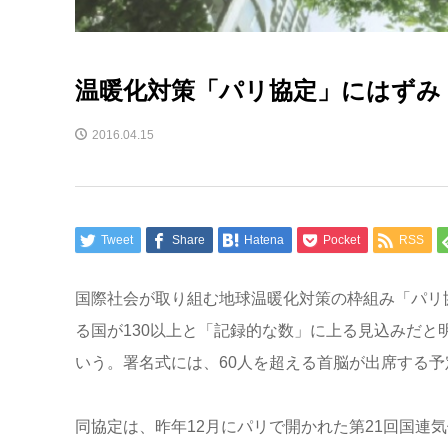
温暖化対策「パリ協定」にはずみ 
2016.04.15
Tweet
Share
Hatena
Pocket
RSS
国際社会が取り組む地球温暖化対策の枠組み「パリ
る国が130以上と「記録的な数」に上る見込みだ
いう。署名式には、60人を超える首脳が出席する予
同協定は、昨年12月にパリで開かれた第21回国連