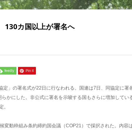
130カ国以上が署名へ
feedly
Pin it
協定」の署名式が22日に行なわれる。国連は7日、同協定に署
と明らかにした。非公式に署名を示唆する国もさらに増加してい
定。
気候変動枠組み条約締約国会議（COP21）で採択された。内容