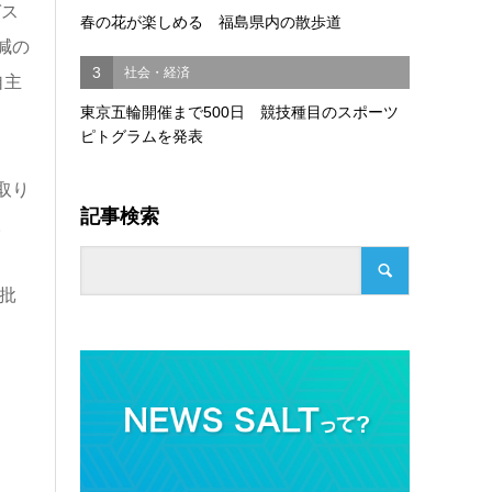
ガス
春の花が楽しめる 福島県内の散歩道
減の
3
社会・経済
自主
東京五輪開催まで500日 競技種目のスポーツ
ピトグラムを発表
取り
記事検索
。
批