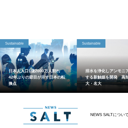
Sustainable
Sustainable
日本人人口1億2000万人割れ
排水を浄化しアンモニ
42年ぶりの節目が示す日本の転
する新触媒を開発 高
換点
大・名大
NEWS SALTについ