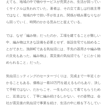
えても、地域の中で物やサービスが売買され、生活が回ってい
くサイクルは失われていた。著者は、その立て直しは行政主導
ではなく、地域の中で担い手が生まれ、関係が積み重なりなが
ら回っていく、時間のかかる営みだと捉えている。
では、なぜ「編み物」だったのか。工場を建てることが難しい
中、編み物は大きな設備を必要とせず、仮設住宅でも始めるこ
とができた。漁師町である気仙沼には、手先の器用さや編み物
の文化もあった。編み物は、震災後の気仙沼でも「とにかく始
められること」だった。
気仙沼ニッティングのセーターづくりは、完成まで一年近くか
かることもある。価格は一着10万円を超えるものもあり、決し
て手軽ではない。だからこそ、一生ものとして着てもらうため
に、近道はなく、丁寧に編み続けるしかない。その姿勢は、会
社が震災後の気仙沼で事業を続け、生活の中に根を下ろしてい