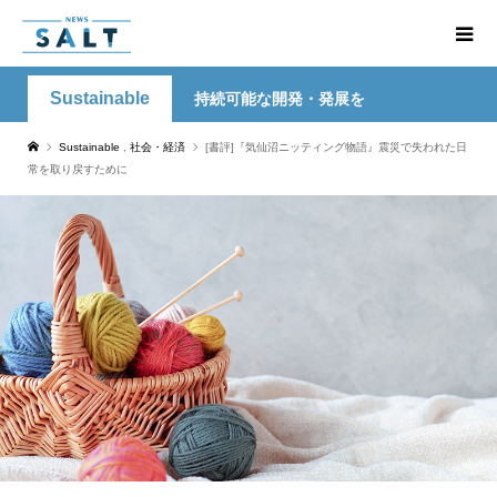
Sustainable
持続可能な開発・発展を
Sustainable
,
社会・経済
[書評]『気仙沼ニッティング物語』震災で失われた日
常を取り戻すために