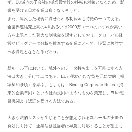
ず、EU域内の子会社の従業員情報の移転も対象となるため、影
響を受ける日本企業は多くなりそうだ。
また、違反した場合に課せられる制裁金も特徴の一つである。
全世界連結売上高の4％あるいは2000万ユーロのいずれか高い
方を上限とした莫大な制裁金を課すとしており、グローバル経
営やビッグデータ分析を推進する企業にとって、喫緊に検討す
べき課題となとなるだろう。
新ルール下において、域外へのデータ持ち出しを可能にする方
法は大きく分けて二つある。EUが認めたひな型を元に契約（標
準契約条項）を結ぶ、もしくは、Binding Corporate Rules（拘
束的企業準則）という社内規則のようなものを策定し、EUの監
督機関より認証を受ける方法である。
大きな法的リスクが生じることが想定される新ルールの実際の
発効に向けて、企業法務担当者は早急に対応することが望まし