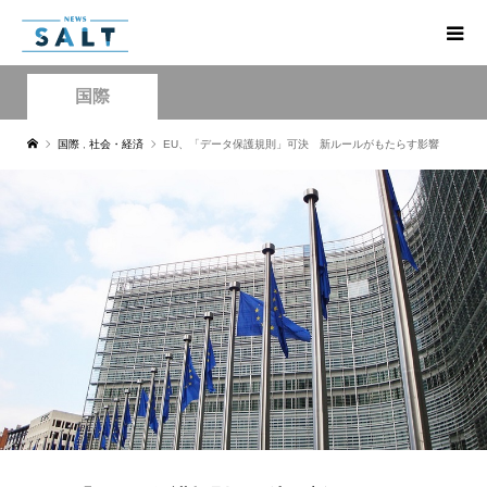
国際
国際
,
社会・経済
EU、「データ保護規則」可決 新ルールがもたらす影響