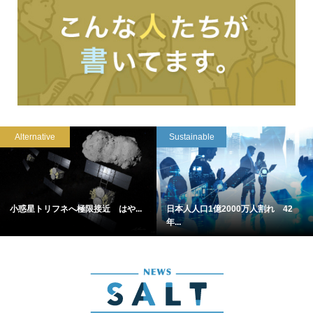
Alternative
Sustainable
小惑星トリフネへ極限接近 はや...
日本人人口1億2000万人割れ 42
年...