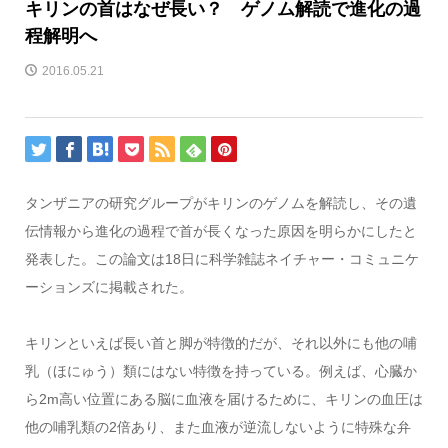
キリンの首はなぜ長い？ ゲノム解読で進化の過
程解明へ
2016.05.21
タンザニアの研究グループがキリンのゲノムを解読し、その遺
伝情報から進化の過程で首が長くなった原因を明らかにしたと
発表した。この論文は18日に科学雑誌ネイチャー・コミュニケ
ーションズに掲載された。
キリンといえば長い首と脚が特徴的だが、それ以外にも他の哺
乳（ほにゅう）類にはない特徴を持っている。例えば、心臓か
ら2m高い位置にある脳に血液を届けるために、キリンの血圧は
他の哺乳類の2倍あり、また血液が逆流しないように特殊な弁