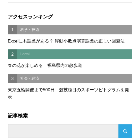
アクセスランキング
1
科学・技術
Excelにも誤差がある？ 浮動小数点演算誤差の正しい回避法
2
Local
春の花が楽しめる 福島県内の散歩道
3
社会・経済
東京五輪開催まで500日 競技種目のスポーツピトグラムを発
表
記事検索