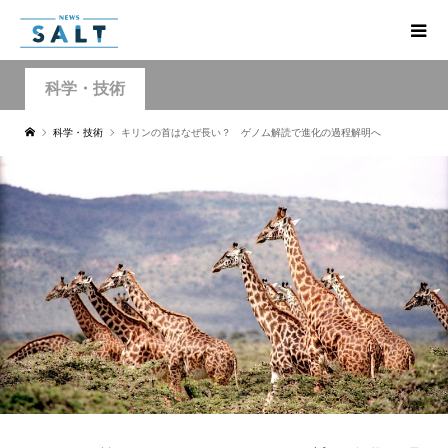
科学・技術
科学・技術
キリンの首はなぜ長い？ ゲノム解読で進化の過程解明へ