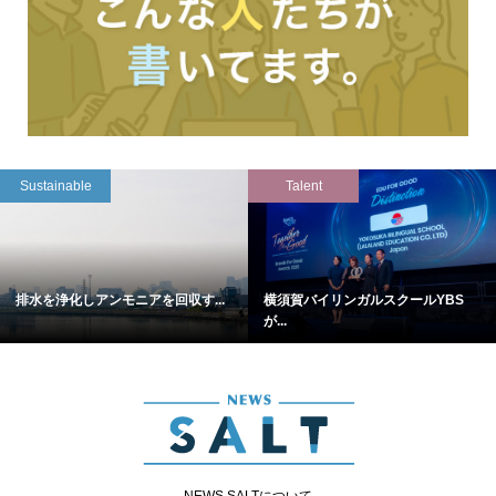
Sustainable
Talent
排水を浄化しアンモニアを回収す...
横須賀バイリンガルスクールYBS
が...