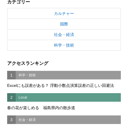
カテゴリー
カルチャー
国際
社会・経済
科学・技術
アクセスランキング
1
科学・技術
Excelにも誤差がある？ 浮動小数点演算誤差の正しい回避法
2
Local
春の花が楽しめる 福島県内の散歩道
3
社会・経済