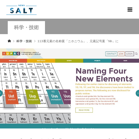
科学・技術
科学・技術
113番元素の名称案「ニホニウム」、元素記号案「Nh」に