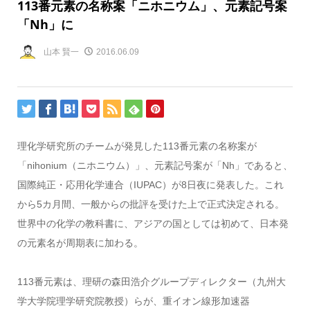
113番元素の名称案「ニホニウム」、元素記号案
「Nh」に
山本 賢一
2016.06.09
理化学研究所のチームが発見した113番元素の名称案が
「nihonium（ニホニウム）」、元素記号案が「Nh」であると、
国際純正・応用化学連合（IUPAC）が8日夜に発表した。これ
から5カ月間、一般からの批評を受けた上で正式決定される。
世界中の化学の教科書に、アジアの国としては初めて、日本発
の元素名が周期表に加わる。
113番元素は、理研の森田浩介グループディレクター（九州大
学大学院理学研究院教授）らが、重イオン線形加速器