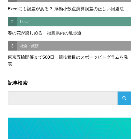
Excelにも誤差がある？ 浮動小数点演算誤差の正しい回避法
2
Local
春の花が楽しめる 福島県内の散歩道
3
社会・経済
東京五輪開催まで500日 競技種目のスポーツピトグラムを発
表
記事検索