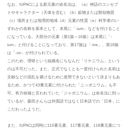
なお、IUPACによる新元素の命名法は、（a）神話のコンセプ
トやキャラクター（天体を含む）（b）鉱物または類似物質
（c）場所または地理的地域（d）元素の性質（e）科学者のい
ずれかの名称を基本として、末尾に「-ium」などを付けること
になっている。大部分の元素（第1族～16族）は末尾に「-
ium」と付けることになっており、第17族は「-ine」、第18族
は「-on」が付けられている。
このため、理研という組織名にちなんだ「リケニウム」という
のは不可だった。また、正式でなくとも一度付けられた名前は
文献などの混乱を避けるために使用できないという決まりもあ
るため、かつて43番元素に付けられた「ニッポニウム」も不
可。有力候補と言われていた「ジャポニウム」は命名法に則っ
ているが、森田さんらは外国語ではなく日本語での「日本」に
こだわったようだ。
また、IUPACは同時に115番元素、117番元素、118番元素につ