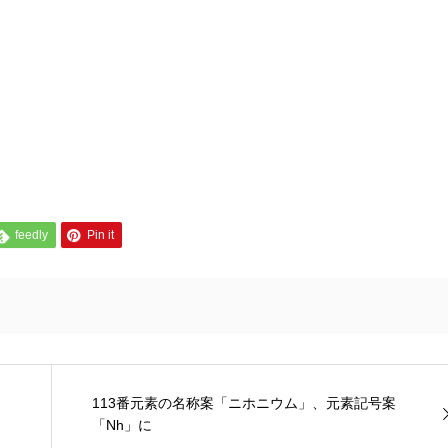
feedly
Pin it
113番元素の名称案「ニホニウム」、元素記号案
「Nh」に