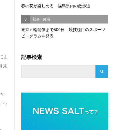
春の花が楽しめる 福島県内の散歩道
3
社会・経済
東京五輪開催まで500日 競技種目のスポーツ
ピトグラムを発表
記事検索
によ
月末
。
内々
だっ