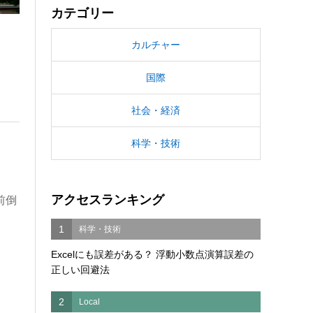
カテゴリー
カルチャー
国際
社会・経済
科学・技術
アクセスランキング
前倒
1
科学・技術
Excelにも誤差がある？ 浮動小数点演算誤差の
正しい回避法
2
Local