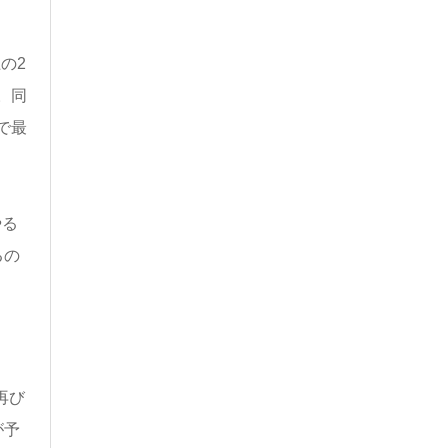
の2
。同
で最
やる
るの
再び
が予