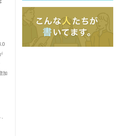
は
.0
が
9
増加
し、