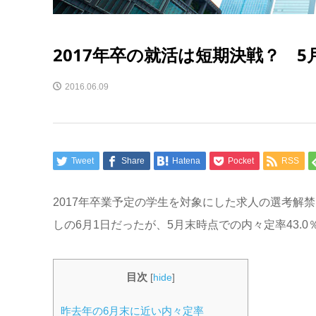
2017年卒の就活は短期決戦？ 
2016.06.09
Tweet
Share
Hatena
Pocket
RSS
2017年卒業予定の学生を対象にした求人の選考解
しの6月1日だったが、5月末時点での内々定率43.
目次
[
hide
]
昨去年の6月末に近い内々定率