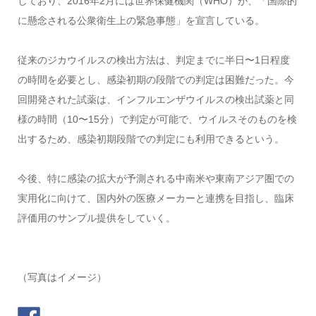
しており、2016年2月には世界保健機関（WHO）が、「国際的
に懸念される公衆衛生上の緊急事態」を宣言している。
従来のジカウイルスの検出方法は、判定までに半日〜1日程度
の時間を必要とし、感染初期の段階での判定は困難だった。今
回開発された試薬は、インフルエンザウイルスの検出試薬と同
様の時間（10〜15分）で判定が可能で、ウイルスそのものを検
出するため、感染初期段階での判定にも利用できるという。
今後、特に感染の拡大が予測される中南米や東南アジア圏での
実用化に向けて、国内外の医療メーカーと連携を目指し、臨床
評価用のサンプル提供をしていく。
（写真はイメージ）