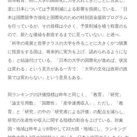
高等教育、特に大学の国際化に力を入れてきたことに言及し、
逆に日本については予算削減による影響を指摘している。「日
本は国際競争力強化と国際化のための特別資金援助プログラム
を行っているが、その規模は小さく、予算削減を補う程度のも
ので、新たな価値を創造するまでに至っていない」と述べ、
「科学の発展と世界クラスの大学を作ることに大きくかつ慎重
に投資をする国は、将来的に実力を上げ、認められるようにな
る」と結論付けている。「日本の大学の国際化が進めば、状況
は変わる」という見方がある一方で、「大学の文化は政府の政
策では変わらない」という意見もある。
同ランキングの評価指標は昨年と同じく、「教育」「研究」
「論文引用数」「国際性」「産学連携収入」。ただし、「教
育」と「研究」の中の「研究者による評価」の配点を減らし、
研究の生産性や収入に関する指標の割合を上げている。対象
国・地域は昨年より8増やして22カ国・地域にし、ランキング