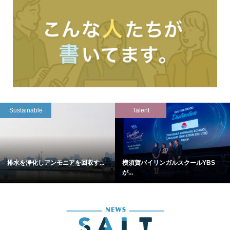
Sustainable
Talent
排水を浄化しアンモニアを回収す...
横須賀バイリンガルスクールYBS
が...