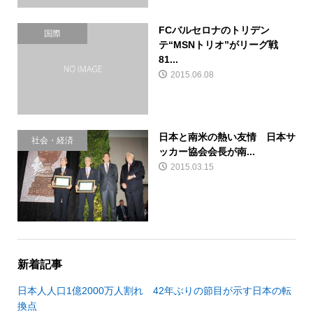
FCバルセロナのトリデン
国際
テ“MSNトリオ”がリーグ戦
81...
2015.06.08
日本と南米の熱い友情 日本サ
社会・経済
ッカー協会会長が南...
2015.03.15
新着記事
日本人人口1億2000万人割れ 42年ぶりの節目が示す日本の転
換点