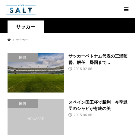
サッカー
サッカー
サッカーベトナム代表の三浦監
国際
督、解任 帰国まで...
2016.02.06
スペイン国王杯で勝利 今季退
国際
団のシャビが有終の美
2015.06.08