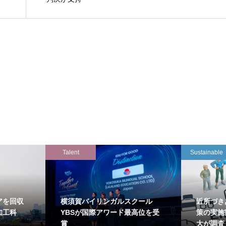
Talent
Sustainable
アを回収
横須賀バイリンガルスクール
近所づき
知工科
YBSが国際アワード最高位を受
策の実施
賞
大が調査