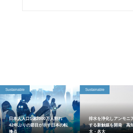
Sustainable
Sustainable
日本人人口1億2000万人割れ
排水を浄化しアンモニ
42年ぶりの節目が示す日本の転
する新触媒を開発 高
換点
大・名大