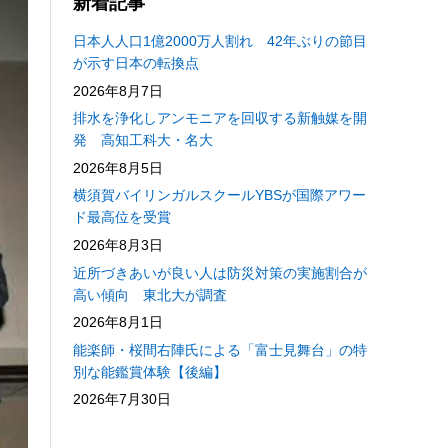
新着記事
日本人人口1億2000万人割れ 42年ぶりの節目
が示す日本の転換点
2026年8月7日
排水を浄化しアンモニアを回収する新触媒を開
発 高知工科大・名大
2026年8月5日
横須賀バイリンガルスクールYBSが国際アワー
ド最高位を受賞
2026年8月3日
近所づきあいが良い人は防災対策の実施割合が
高い傾向 東北大が調査
2026年8月1日
能楽師・桜間右陣氏による「富士見舞台」の特
別な能鑑賞体験【後編】
2026年7月30日