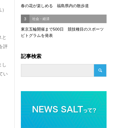
春の花が楽しめる 福島県内の散歩道
L）
3
社会・経済
東京五輪開催まで500日 競技種目のスポーツ
ピトグラムを発表
スと
を評
記事検索
まし
てい