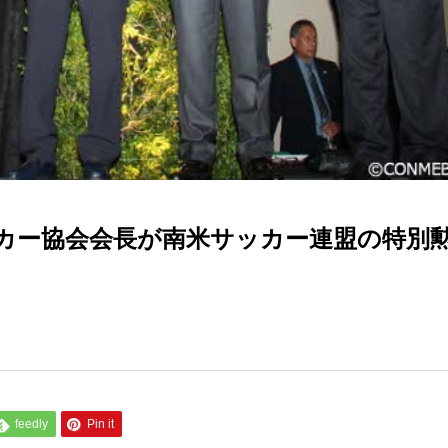
カー協会会長が南米サッカー連盟の特別
feedly
Pin it