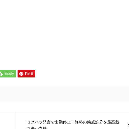
feedly
Pin it
セクハラ発言で出勤停止・降格の懲戒処分を最高裁
判決が支持