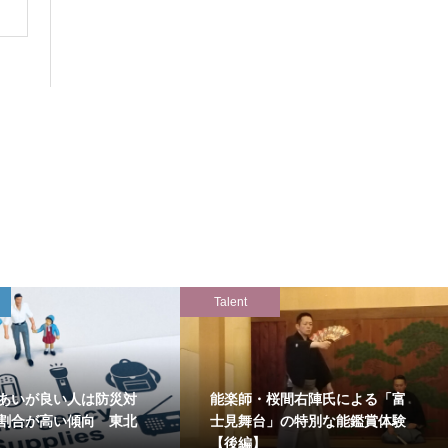
Talent
あいが良い人は防災対
能楽師・桜間右陣氏による「富
割合が高い傾向 東北
士見舞台」の特別な能鑑賞体験
【後編】