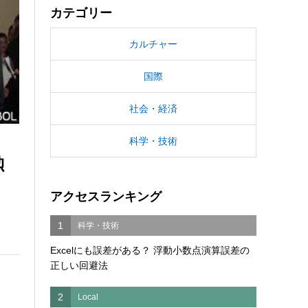
カテゴリー
カルチャー
国際
社会・経済
科学・技術
勲
アクセスランキング
1
科学・技術
Excelにも誤差がある？ 浮動小数点演算誤差の
正しい回避法
2
Local