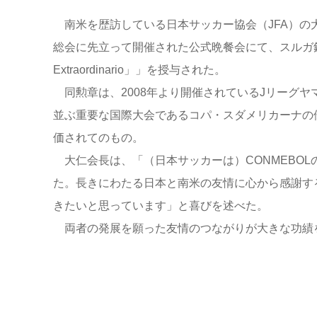
南米を歴訪している日本サッカー協会（JFA）の大仁
総会に先立って開催された公式晩餐会にて、スルガ銀行の
Extraordinario」」を授与された。
同勲章は、2008年より開催されているJリーグ
並ぶ重要な国際大会であるコパ・スダメリカーナの
価されてのもの。
大仁会長は、「（日本サッカーは）CONMEBO
た。長きにわたる日本と南米の友情に心から感謝す
きたいと思っています」と喜びを述べた。
両者の発展を願った友情のつながりが大きな功績