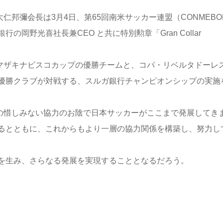
邦彌会長は3月4日、第65回南米サッカー連盟（CONMEBO
岡野光喜社長兼CEO と共に特別勲章「Gran Collar
ヤマザキナビスコカップの優勝チームと、コパ・リベルタドーレ
優勝クラブが対戦する、スルガ銀行チャンピオンシップの実施
Lの惜しみない協力のお陰で日本サッカーがここまで発展してき
るとともに、これからもより一層の協力関係を構築し、努力し
を生み、さらなる発展を実現することとなるだろう。