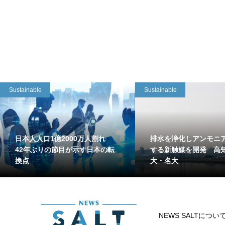
Sustainable
Sustainable
日本人人口1億2000万人割れ
排水を浄化しアンモニ
42年ぶりの節目が示す日本の転
する新触媒を開発 高
換点
大・名大
NEWS SALTについ