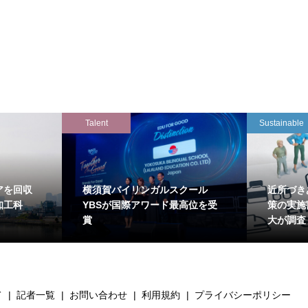
Talent
Sustainable
アを回収
横須賀バイリンガルスクール
近所づき
知工科
YBSが国際アワード最高位を受
策の実施
賞
大が調査
て
記者一覧
お問い合わせ
利用規約
プライバシーポリシー