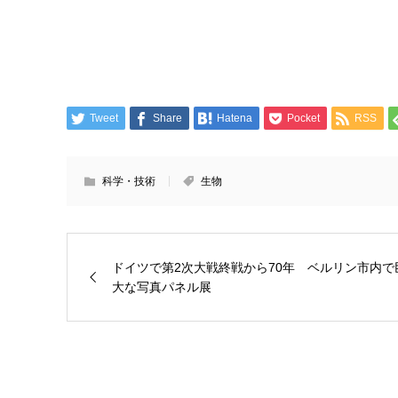
Tweet
Share
Hatena
Pocket
RSS
科学・技術
生物
ドイツで第2次大戦終戦から70年 ベルリン市内で
大な写真パネル展