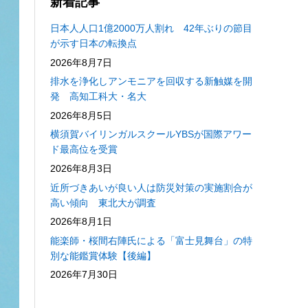
新着記事
日本人人口1億2000万人割れ 42年ぶりの節目
が示す日本の転換点
2026年8月7日
排水を浄化しアンモニアを回収する新触媒を開
発 高知工科大・名大
2026年8月5日
横須賀バイリンガルスクールYBSが国際アワー
ド最高位を受賞
2026年8月3日
近所づきあいが良い人は防災対策の実施割合が
高い傾向 東北大が調査
2026年8月1日
能楽師・桜間右陣氏による「富士見舞台」の特
別な能鑑賞体験【後編】
2026年7月30日