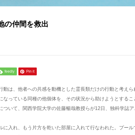
地の仲間を救出
feedly
Pin it
行動は、他者への共感を動機とした霊長類だけの行動と考えら
になっている同種の他個体を、その状況から助けようとするこ
について、関西学院大学の佐藤暢哉教授らが12日、独科学誌ア
ルに入れ、もう片方を乾いた部屋に入れて行なわれた。プール