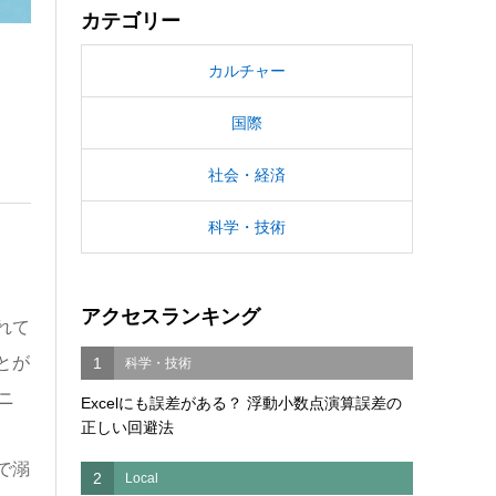
カテゴリー
カルチャー
国際
社会・経済
科学・技術
アクセスランキング
れて
とが
1
科学・技術
ニ
Excelにも誤差がある？ 浮動小数点演算誤差の
正しい回避法
で溺
2
Local