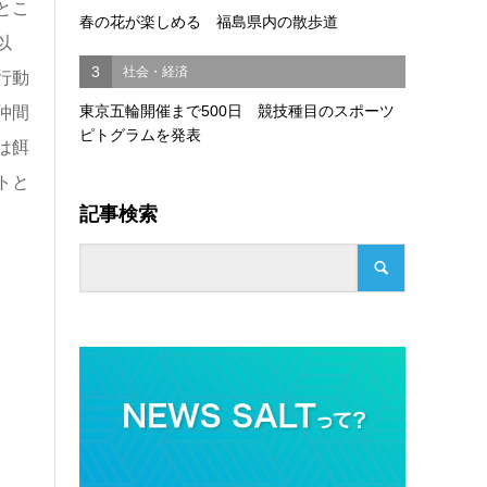
とこ
春の花が楽しめる 福島県内の散歩道
以
3
社会・経済
行動
東京五輪開催まで500日 競技種目のスポーツ
仲間
ピトグラムを発表
は餌
トと
記事検索