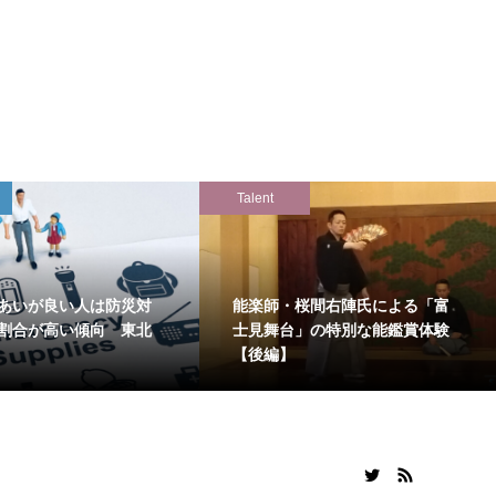
Talent
あいが良い人は防災対
能楽師・桜間右陣氏による「富
割合が高い傾向 東北
士見舞台」の特別な能鑑賞体験
【後編】