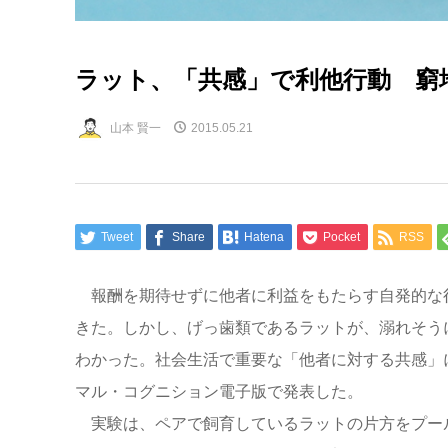
ラット、「共感」で利他行動 窮
山本 賢一
2015.05.21
Tweet
Share
Hatena
Pocket
RSS
報酬を期待せずに他者に利益をもたらす自発的な
きた。しかし、げっ歯類であるラットが、溺れそう
わかった。社会生活で重要な「他者に対する共感」
マル・コグニション電子版で発表した。
実験は、ペアで飼育しているラットの片方をプー