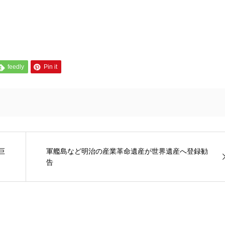
feedly
Pin it
巨
軍艦島など明治の産業革命遺産が世界遺産へ登録勧
告