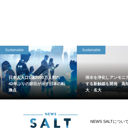
Sustainable
Sustainable
日本人人口1億2000万人割れ
排水を浄化しアンモニ
42年ぶりの節目が示す日本の転
する新触媒を開発 高
換点
大・名大
NEWS SALTについ