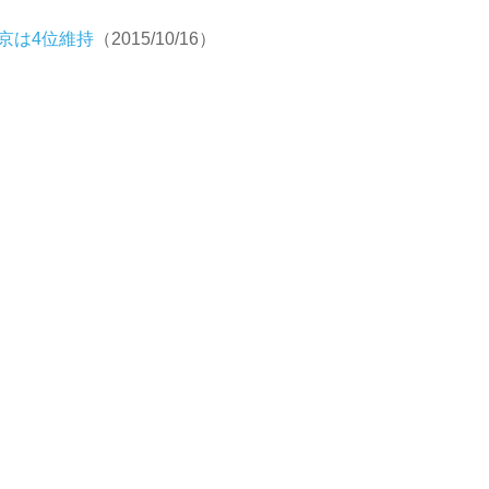
京は4位維持
（2015/10/16）