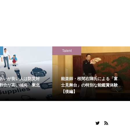
Talent
あいが良い人は防災対
能楽師・桜間右陣氏による「富
割合が高い傾向 東北
士見舞台」の特別な能鑑賞体験
【後編】