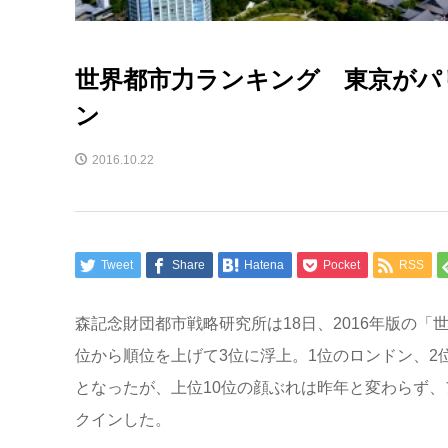
世界都市力ランキング 東京がパ
ン
2016.10.22
Tweet
Share
Hatena
Pocket
RSS
森記念財団都市戦略研究所は18日、2016年版の「
位から順位を上げて3位に浮上。1位のロンドン、2
となったが、上位10位の顔ぶれは昨年と変わらず、
クインした。