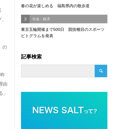
春の花が楽しめる 福島県内の散歩道
居
3
社会・経済
グ、
東京五輪開催まで500日 競技種目のスポーツ
ピトグラムを発表
」の
記事検索
は昨
理由
る」