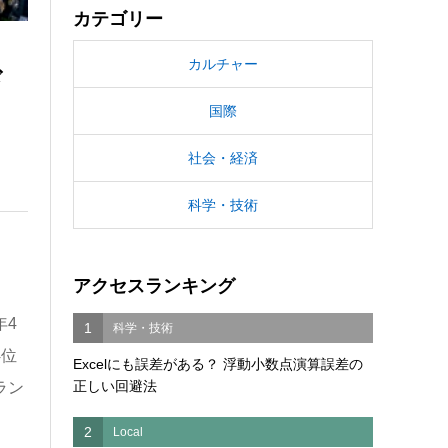
カテゴリー
カルチャー
ド
国際
社会・経済
科学・技術
アクセスランキング
年4
1
科学・技術
4位
Excelにも誤差がある？ 浮動小数点演算誤差の
正しい回避法
ラン
2
Local