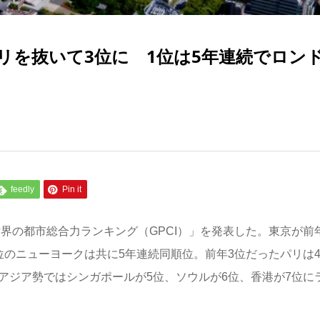
リを抜いて3位に 1位は5年連続でロン
feedly
Pin it
世界の都市総合力ランキング（GPCI）」を発表した。東京が前
位のニューヨークは共に5年連続同順位。前年3位だったパリは
アジア勢ではシンガポールが5位、ソウルが6位、香港が7位に