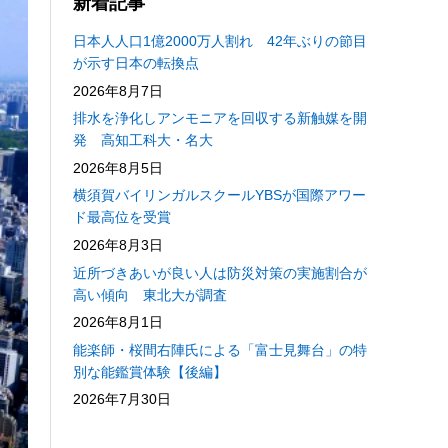
新着記事
日本人人口1億2000万人割れ 42年ぶりの節目
が示す日本の転換点
2026年8月7日
排水を浄化しアンモニアを回収する新触媒を開
発 高知工科大・名大
2026年8月5日
横須賀バイリンガルスクールYBSが国際アワー
ド最高位を受賞
2026年8月3日
近所づきあいが良い人は防災対策の実施割合が
高い傾向 東北大が調査
2026年8月1日
能楽師・桜間右陣氏による「富士見舞台」の特
別な能鑑賞体験【後編】
2026年7月30日