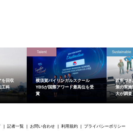
Talent
Sustainable
アを回収
横須賀バイリンガルスクール
近所づき
知工科
YBSが国際アワード最高位を受
策の実施
賞
大が調査
て
記者一覧
お問い合わせ
利用規約
プライバシーポリシー