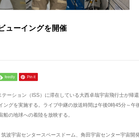
ビューイングを開催
feedly
Pin it
宙ステーション（ISS）に滞在している大西卓哉宇宙飛行士が帰
ングを実施する。ライブ中継の放送時間は午後0時45分～午後
宇宙船の地球への着陸を放映する。
は、筑波宇宙センタースペースドーム、角田宇宙センター宇宙開