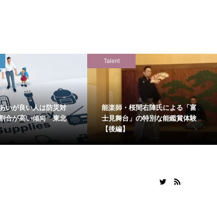
Talent
あいが良い人は防災対
能楽師・桜間右陣氏による「富
割合が高い傾向 東北
士見舞台」の特別な能鑑賞体験
【後編】