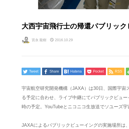
大西宇宙飛行士の帰還パブリック
宮永 龍樹
2016.10.29
Tweet
Share
Hatena
Pocket
RSS
宇宙航空研究開発機構（JAXA）は30日、国際宇
る予定に合わせ、ライブ中継にてパブリックビューイ
時の予定。YouTubeとニコニコ生放送でソユーズ
JAXAによるパブリックビューイングの実施場所