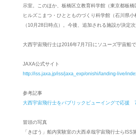
示室。このほか、板橋区立教育科学館（東京都板橋
ヒルズこまつ・ひととものづくり科学館（石川県小
（10月28日時点）。今後、追加される施設が決定
大西宇宙飛行士は2016年7月7日にソユーズ宇宙船
JAXA公式サイト
http://iss.jaxa.jp/iss/jaxa_exp/onishi/landing-live/inde
参考記事
大西宇宙飛行士をパブリックビューイングで応援 7
冒頭の写真
「きぼう」船内実験室の大西卓哉宇宙飛行士らISS