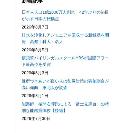
新着記事
日本人人口1億2000万人割れ 42年ぶりの節目
が示す日本の転換点
2026年8月7日
排水を浄化しアンモニアを回収する新触媒を開
発 高知工科大・名大
2026年8月5日
横須賀バイリンガルスクールYBSが国際アワー
ド最高位を受賞
2026年8月3日
近所づきあいが良い人は防災対策の実施割合が
高い傾向 東北大が調査
2026年8月1日
能楽師・桜間右陣氏による「富士見舞台」の特
別な能鑑賞体験【後編】
2026年7月30日