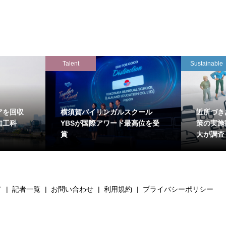
Talent
Sustainable
アを回収
横須賀バイリンガルスクール
近所づき
知工科
YBSが国際アワード最高位を受
策の実施
賞
大が調査
て
記者一覧
お問い合わせ
利用規約
プライバシーポリシー