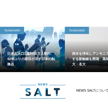
Sustainable
Sustainable
日本人人口1億2000万人割れ
排水を浄化しアンモニ
42年ぶりの節目が示す日本の転
する新触媒を開発 高
換点
大・名大
NEWS SALTについ