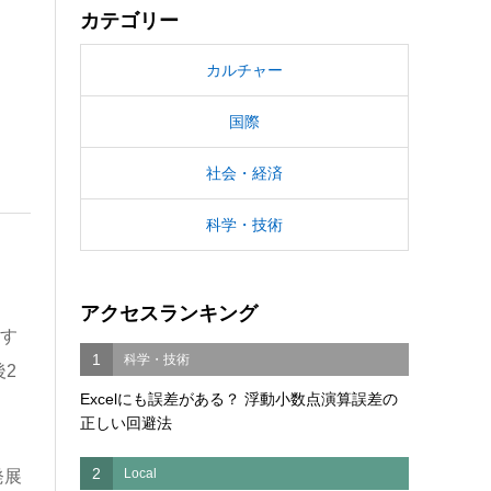
カテゴリー
カルチャー
国際
社会・経済
科学・技術
アクセスランキング
還す
1
科学・技術
2
Excelにも誤差がある？ 浮動小数点演算誤差の
正しい回避法
2
Local
発展