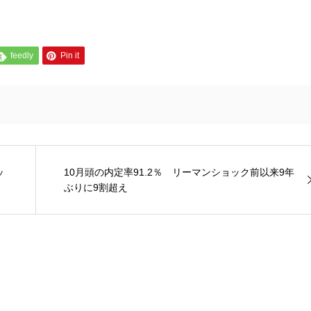
feedly
Pin it
ッ
10月頭の内定率91.2％ リーマンショック前以来9年
ぶりに9割超え