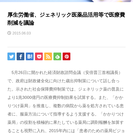
厚生労働省、ジェネリック医薬品活用等で医療費
削減を議論
2015.06.03
5月26日に開かれた経済財政諮問会議（安倍晋三首相議長）
で、政府は財政健全化に向けた歳出抑制策について話し合っ
た。示された社会保障費抑制策では、ジェネリック薬の普及に
より1兆3000億円の医療費抑制効果を試算する。また、「かか
りつけ薬局」を推進し、複数の病院から薬を処方されている患
者に、服薬方法について指導するよう支援する。「かかりつけ
薬局」の役割を積極的に果たしている薬局に調剤報酬を加算す
ることも視野に入れ、2015年内には「患者のための薬局ビジョ