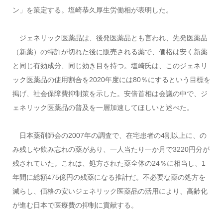
ン」を策定する。塩崎恭久厚生労働相が表明した。
ジェネリック医薬品は、後発医薬品とも言われ、先発医薬品
（新薬）の特許が切れた後に販売される薬で、価格は安く新薬
と同じ有効成分、同じ効き目を持つ。塩崎氏は、このジェネリ
ック医薬品の使用割合を2020年度には80％にするという目標を
掲げ、社会保障費抑制策を示した。安倍首相は会議の中で、ジ
ェネリック医薬品の普及を一層加速してほしいと述べた。
日本薬剤師会の2007年の調査で、在宅患者の4割以上に、の
み残しや飲み忘れの薬があり、一人当たり一か月で3220円分が
残されていた。これは、処方された薬全体の24％に相当し、1
年間に総額475億円の残薬になる推計だ。不必要な薬の処方を
減らし、価格の安いジェネリック医薬品の活用により、高齢化
が進む日本で医療費の抑制に貢献する。