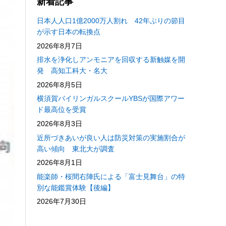
新着記事
日本人人口1億2000万人割れ 42年ぶりの節目
が示す日本の転換点
2026年8月7日
排水を浄化しアンモニアを回収する新触媒を開
発 高知工科大・名大
2026年8月5日
横須賀バイリンガルスクールYBSが国際アワー
ド最高位を受賞
2026年8月3日
近所づきあいが良い人は防災対策の実施割合が
高い傾向 東北大が調査
2026年8月1日
能楽師・桜間右陣氏による「富士見舞台」の特
別な能鑑賞体験【後編】
2026年7月30日