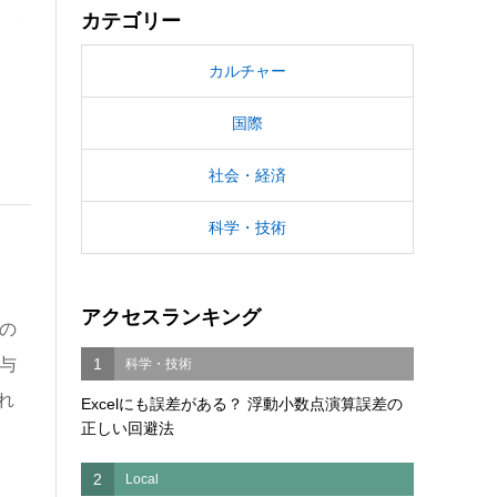
カテゴリー
カルチャー
国際
社会・経済
科学・技術
アクセスランキング
の
1
与
科学・技術
れ
Excelにも誤差がある？ 浮動小数点演算誤差の
正しい回避法
2
Local