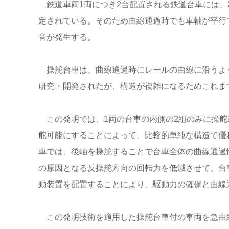
鉄道車両1両につき2台配置される鉄道台車には、
定されている。そのため曲線通過時でも車軸が平行
音が発生する。
操舵台車は、曲線通過時にレールの曲線に沿うよ
研究・開発されたが、構造が複雑になるためこれま
この発明では、1両の台車の内側の2組のみに操舵
舵可能にすることによって、比較的単純な構造で優
車では、後軸を操舵することで台車全体の曲線通過
の原因となる反操舵方向の回転力を低減させて、台
動装置を配置することにより、駆動力の確保と曲線
この発明技術を適用した操舵台車付の車両を急曲線