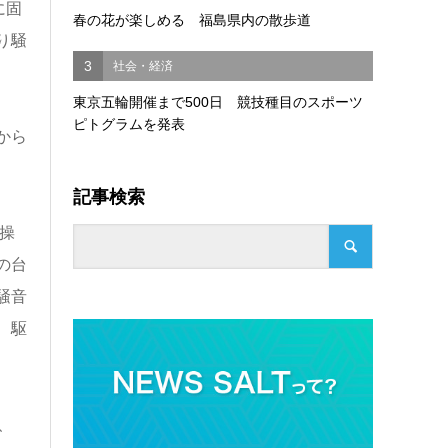
に固
春の花が楽しめる 福島県内の散歩道
り騒
3
社会・経済
東京五輪開催まで500日 競技種目のスポーツ
ピトグラムを発表
から
記事検索
操
の台
騒音
、駆
、