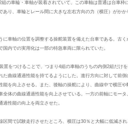
2組の車輪・車軸が装着されていて、この車軸は普通は台車枠
であり、車輪とレール間に大きな左右方向の力（横圧）がかか
うに車軸の位置を調整する操舵装置を備えた台車である。古く
で国内での実用化は一部の特急車両に限られていた。
装置をつけることで、つまり4組の車軸のうちの内側2組だけを
れた曲線通過性能を持てるようにした。進行方向に対して前側
性能を向上させる。また、後軸の操舵により、曲線中で横圧や
車全体の曲線通過性能を向上させている。一方の前軸にモータ
通過性能の向上を両立させた。
区間で試験走行させたところ、横圧は30％と大幅に低減され