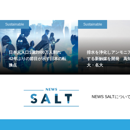
Sustainable
Sustainable
日本人人口1億2000万人割れ
排水を浄化しアンモニ
42年ぶりの節目が示す日本の転
する新触媒を開発 高
換点
大・名大
NEWS SALTについ