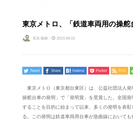
東京メトロ、「鉄道車両用の操舵台
宮永 龍樹
2015.06.02
Tweet
Share
Hatena
Pocket
RSS
東京メトロ（東京都台東区）は、公益社団法人発明
操舵台車の発明」で「発明賞」を受賞した。全国発明
することを目的に始まって以来、多くの発明を表彰
る。この発明は鉄道車両用台車が急曲線においても