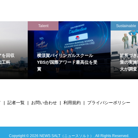
Talent
Sustainable
アを回収
横須賀バイリンガルスクール
近所づき
知工科
YBSが国際アワード最高位を受
策の実施
賞
大が調査
て
記者一覧
お問い合わせ
利用規約
プライバシーポリシー
Copyright ©
2026
NEWS SALT（ニュースソルト）. All Rights Reserved.