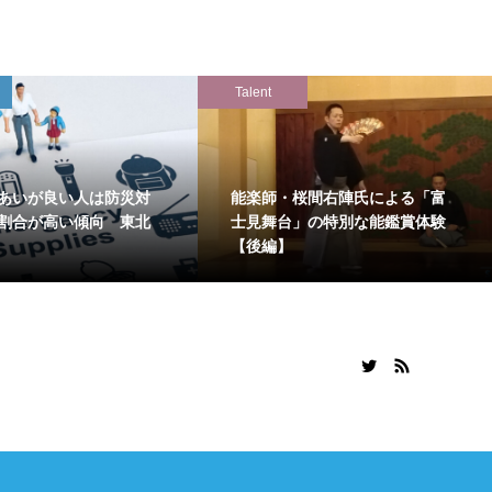
Talent
あいが良い人は防災対
能楽師・桜間右陣氏による「富
割合が高い傾向 東北
士見舞台」の特別な能鑑賞体験
【後編】