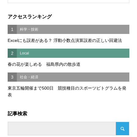
アクセスランキング
1
科学・技術
Excelにも誤差がある？ 浮動小数点演算誤差の正しい回避法
2
Local
春の花が楽しめる 福島県内の散歩道
3
社会・経済
東京五輪開催まで500日 競技種目のスポーツピトグラムを発
表
記事検索