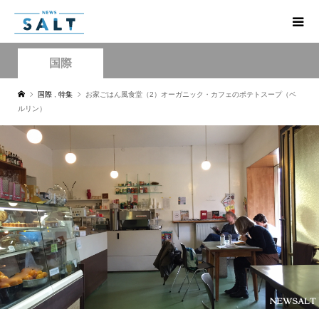
国際
国際
,
特集
お家ごはん風食堂（2）オーガニック・カフェのポテトスープ（ベ
ルリン）