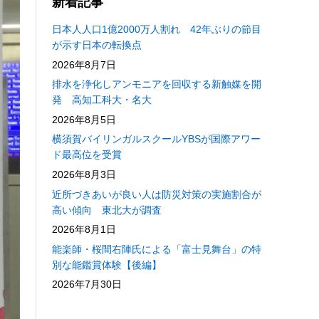
新着記事
日本人人口1億2000万人割れ 42年ぶりの節目
が示す日本の転換点
2026年8月7日
排水を浄化しアンモニアを回収する新触媒を開
発 高知工科大・名大
2026年8月5日
横須賀バイリンガルスクールYBSが国際アワー
ド最高位を受賞
2026年8月3日
近所づきあいが良い人は防災対策の実施割合が
高い傾向 東北大が調査
2026年8月1日
能楽師・桜間右陣氏による「富士見舞台」の特
別な能鑑賞体験【後編】
2026年7月30日