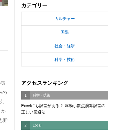
カテゴリー
カルチャー
国際
社会・経済
科学・技術
アクセスランキング
つ病
来の
1
科学・技術
疾
Excelにも誤差がある？ 浮動小数点演算誤差の
しか
正しい回避法
も難
2
Local