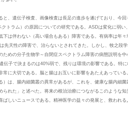
ると、遺伝子検査、画像検査は長足の進歩を遂げており、今回
ペクトラム）の原因についての研究である。ASDは変化に弱い
低下は伴わない（高い場合もある）障害である。有病率は年々
Dは先天性の障害で、治らないとされてきた。しかし、牧之段学
のための分子生物学～自閉症スペクトラム障害の病態説明を中
遺伝子で決まるのは40%弱で、残りは環境の影響である。特に
非常に大切である。脳と腸はお互いに影響をあたえあっている
る）は、腸内細菌叢の異常があるが、これを、健康な腸内細菌
められた」と述べた。将来の根治治療につながるこのような知
喜ばしいニュースである。精神医学の益々の発展と、救われる