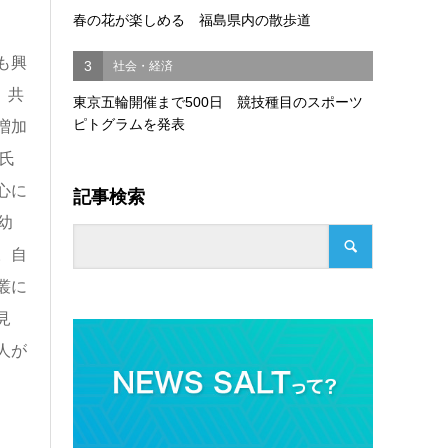
春の花が楽しめる 福島県内の散歩道
も興
3
社会・経済
、共
東京五輪開催まで500日 競技種目のスポーツ
ピトグラムを発表
増加
氏
心に
記事検索
幼
。自
叢に
見
人が