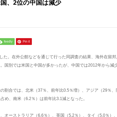
米国、2位の中国は減少
feedly
Pin it
表した。在外公館などを通じて行った同調査の結果、海外在留邦
た。国別では米国と中国が多かったが、中国では2012年から減
の割合では、北米（37％、前年比0.5％増）、アジア（29％、
を占め、南米（6.2％）は前年比3.1減となった。
、オーストラリア（6.6％）、英国（5.2％）、タイ（5.0％）