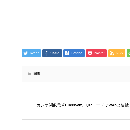
Tweet
Share
Hatena
Pocket
RSS
国際
カシオ関数電卓ClassWiz、QRコードでWebと連携