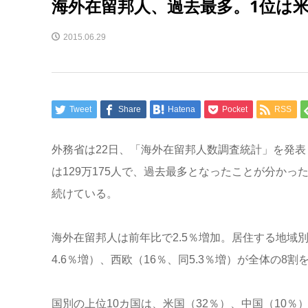
海外在留邦人、過去最多。1位は
2015.06.29
Tweet
Share
Hatena
Pocket
RSS
外務省は22日、「海外在留邦人数調査統計」を発
は129万175人で、過去最多となったことが分かっ
続けている。
海外在留邦人は前年比で2.5％増加。居住する地域別
4.6％増）、西欧（16％、同5.3％増）が全体の8割
国別の上位10カ国は、米国（32％）、中国（10％）