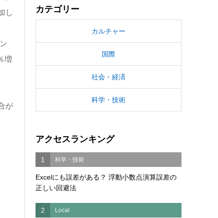
カテゴリー
加し
カルチャー
チン
国際
％増
社会・経済
科学・技術
合が
アクセスランキング
1
科学・技術
Excelにも誤差がある？ 浮動小数点演算誤差の
正しい回避法
2
Local