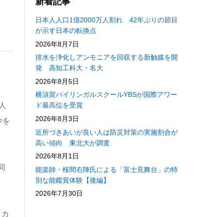
新着記事
日本人人口1億2000万人割れ 42年ぶりの節目
が示す日本の転換点
2026年8月7日
排水を浄化しアンモニアを回収する新触媒を開
発 高知工科大・名大
2026年8月5日
横須賀バイリンガルスクールYBSが国際アワー
人
ド最高位を受賞
2026年8月3日
少を
近所づきあいが良い人は防災対策の実施割合が
高い傾向 東北大が調査
2026年8月1日
同
能楽師・桜間右陣氏による「富士見舞台」の特
別な能鑑賞体験【後編】
2026年7月30日
、カ