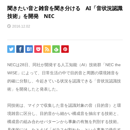
聞きたい音と雑音を聞き分ける AI「音状況認識
技術」を開発 NEC
2016.12.02
NECは28日、同社が開発する人工知能（AI）技術群「NEC the
WISE」によって、日常生活の中で目的音と周囲の環境雑音を
的確に分類し、今起きている状況を認識できる「音状況認識技
術」を開発したと発表した。
同技術は、マイクで収集した音を認識対象の音（目的音）と環
境雑音に区分し、目的音から細かい構成音を抽出する技術と、
構成音の組み合わせパターンから事象の有無を判別する技術。
具体的には、たとえば「ガラスが割れた」という事象で発生す