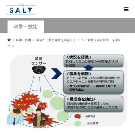
科学・技術
科学・技術
聞きたい音と雑音を聞き分ける AI「音状況認識技術」を開発
NEC