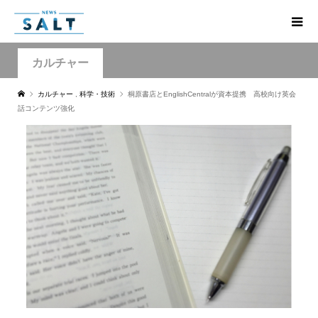
カルチャー
カルチャー
,
科学・技術
桐原書店とEnglishCentralが資本提携 高校向け英会
話コンテンツ強化