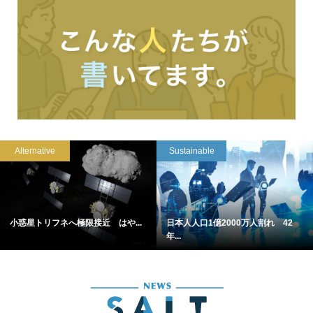
Alternative
Sustainable
小惑星トリフネへ極限接近 はや...
日本人人口1億2000万人割れ 42
年...