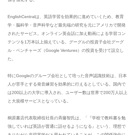
EnglishCentralは、英語学習を効果的に進めていくため、教育
学・脳科学・音声科学など最先端の研究を元にアメリカで開発
されたサービス。オンライン英会話に加え動画による学習コン
テンツを1万本以上揃えている。グーグルの投資子会社グーグ
ル・ベンチャーズ（Google Ventures）の投資を受けて設立し
た。
特にGoogleのグループ会社として培った音声認識技術は、日本
人が苦手とする発音練習を効果的に行えるとしている。国内で
は200以上の大学に導入され、ユーザー数は世界で200万人以上
と大規模サービスとなっている。
桐原書店代表取締役社長の斉藤智氏は、「『学校で教科書を勉
強していれば英語が普通に話せるようになる』という、理想で
ありながら非現実的だと思われていることが、この関係強化に