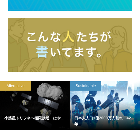
Alternative
Sustainable
小惑星トリフネへ極限接近 はや...
日本人人口1億2000万人割れ 42
年...