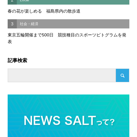
2
Local
春の花が楽しめる 福島県内の散歩道
3
社会・経済
東京五輪開催まで500日 競技種目のスポーツピトグラムを発
表
記事検索