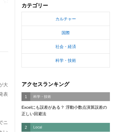
カテゴリー
カルチャー
国際
社会・経済
科学・技術
アクセスランキング
が大
発表
1
科学・技術
Excelにも誤差がある？ 浮動小数点演算誤差の
正しい回避法
でニ
2
Local
とい