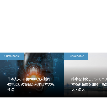
Sustainable
Sustainable
日本人人口1億2000万人割れ
排水を浄化しアンモニ
42年ぶりの節目が示す日本の転
する新触媒を開発 高
換点
大・名大