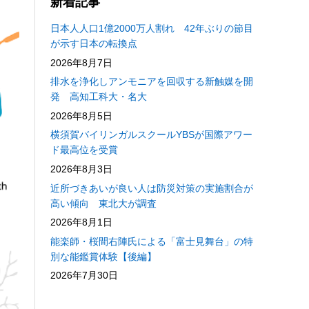
新着記事
日本人人口1億2000万人割れ 42年ぶりの節目
が示す日本の転換点
2026年8月7日
排水を浄化しアンモニアを回収する新触媒を開
発 高知工科大・名大
2026年8月5日
横須賀バイリンガルスクールYBSが国際アワー
ド最高位を受賞
2026年8月3日
近所づきあいが良い人は防災対策の実施割合が
高い傾向 東北大が調査
2026年8月1日
能楽師・桜間右陣氏による「富士見舞台」の特
別な能鑑賞体験【後編】
2026年7月30日