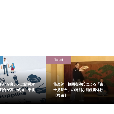
Talent
あいが良い人は防災対
能楽師・桜間右陣氏による「富
割合が高い傾向 東北
士見舞台」の特別な能鑑賞体験
【後編】