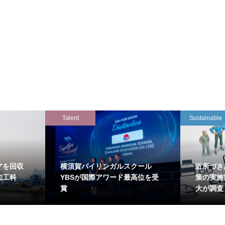
Talent
Sustainable
アを回収
横須賀バイリンガルスクール
近所づき
知工科
YBSが国際アワード最高位を受
策の実施
賞
大が調査