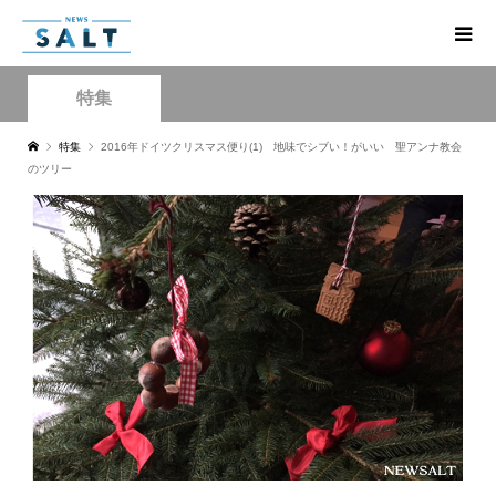
特集
特集
2016年ドイツクリスマス便り(1) 地味でシブい！がいい 聖アンナ教会
のツリー