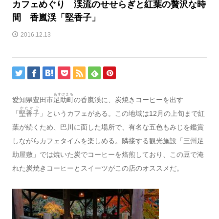
カフェめぐり 渓流のせせらぎと紅葉の贅沢な時
間 香嵐渓「堅香子」
2016.12.13
あすけまち
愛知県豊田市
足助町
の香嵐渓に、炭焼きコーヒーを出す
かたかご
「
堅香子
」というカフェがある。この地域は12月の上旬まで紅
葉が続くため、巴川に面した場所で、有名な五色もみじを鑑賞
しながらカフェタイムを楽しめる。隣接する観光施設「三州足
助屋敷」では焼いた炭でコーヒーを焙煎しており、この豆で淹
れた炭焼きコーヒーとスイーツがこの店のオススメだ。