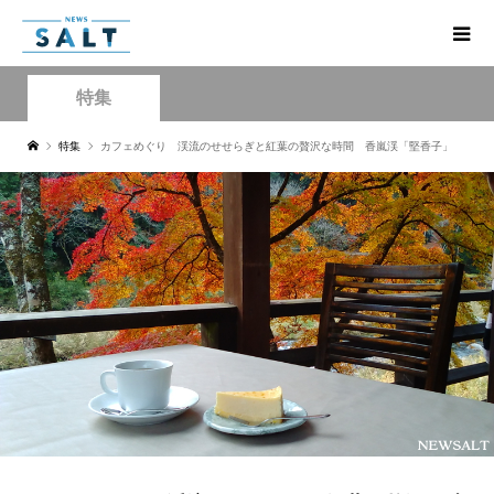
特集
特集
カフェめぐり 渓流のせせらぎと紅葉の贅沢な時間 香嵐渓「堅香子」