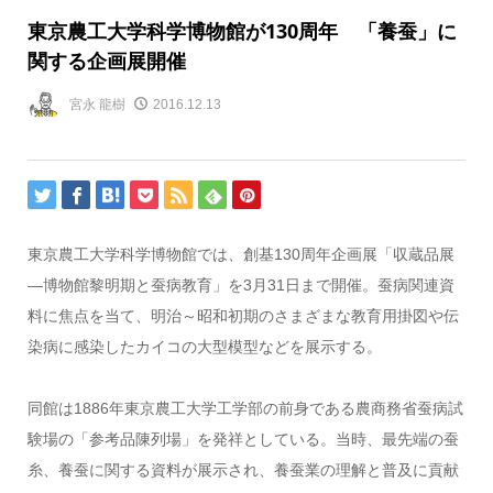
東京農工大学科学博物館が130周年 「養蚕」に
関する企画展開催
宮永 龍樹
2016.12.13
東京農工大学科学博物館では、創基130周年企画展「収蔵品展
―博物館黎明期と蚕病教育」を3月31日まで開催。蚕病関連資
料に焦点を当て、明治～昭和初期のさまざまな教育用掛図や伝
染病に感染したカイコの大型模型などを展示する。
同館は1886年東京農工大学工学部の前身である農商務省蚕病試
験場の「参考品陳列場」を発祥としている。当時、最先端の蚕
糸、養蚕に関する資料が展示され、養蚕業の理解と普及に貢献