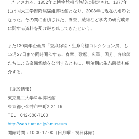
したとされる。1952年に博物館相当施設に指定され、1977年
には同大工学部附属繊維博物館となり、2008年に現在の名称と
なった。その間に蓄積された、養蚕、繊維など学内の研究成果
に関する資料を受け継ぎ残してきたという。
また130周年企画展「蚕織錦絵・生糸商標コレクション展」も
12月27日まで同時開催する。春章、歌麿、広重、国芳、各絵師
たちによる蚕織錦絵を公開するともに、明治期の生糸商標も紹
介する。
【施設情報】
東京農工大学科学博物館
東京都小金井市中町2-24-16
TEL：042-388-7163
http://web.tuat.ac.jp/~museum
開館時間：10:00-17:00（日月曜・祝日休館）