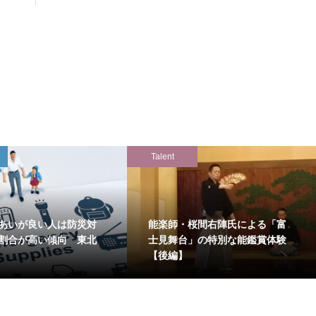
Talent
あいが良い人は防災対
能楽師・桜間右陣氏による「富
割合が高い傾向 東北
士見舞台」の特別な能鑑賞体験
【後編】