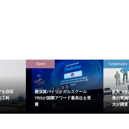
Talent
Sustainable
アを回収
横須賀バイリンガルスクール
近所づき
知工科
YBSが国際アワード最高位を受
策の実施
賞
大が調査