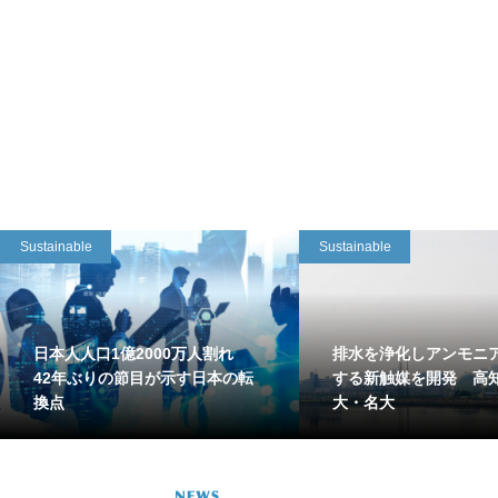
Sustainable
Sustainable
日本人人口1億2000万人割れ
排水を浄化しアンモニ
42年ぶりの節目が示す日本の転
する新触媒を開発 高
換点
大・名大