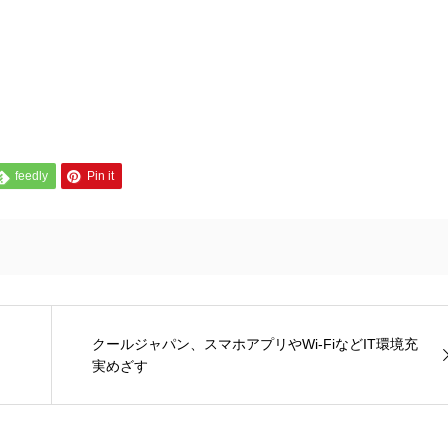
feedly
Pin it
クールジャパン、スマホアプリやWi-FiなどIT環境充
実めざす