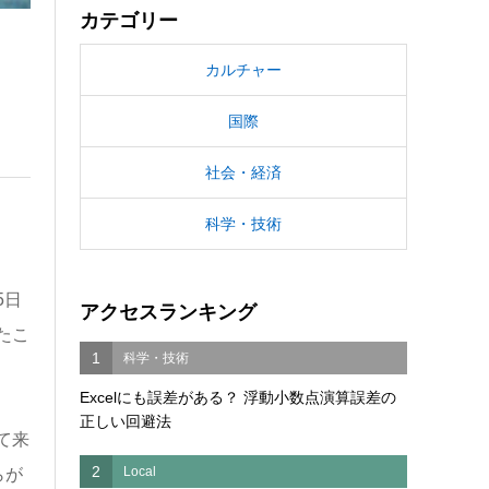
カテゴリー
カルチャー
国際
社会・経済
科学・技術
5日
アクセスランキング
たこ
1
科学・技術
Excelにも誤差がある？ 浮動小数点演算誤差の
正しい回避法
て来
2
Local
者らが