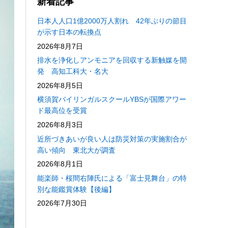
新着記事
日本人人口1億2000万人割れ 42年ぶりの節目
が示す日本の転換点
2026年8月7日
排水を浄化しアンモニアを回収する新触媒を開
発 高知工科大・名大
2026年8月5日
横須賀バイリンガルスクールYBSが国際アワー
ド最高位を受賞
2026年8月3日
近所づきあいが良い人は防災対策の実施割合が
高い傾向 東北大が調査
2026年8月1日
能楽師・桜間右陣氏による「富士見舞台」の特
別な能鑑賞体験【後編】
2026年7月30日