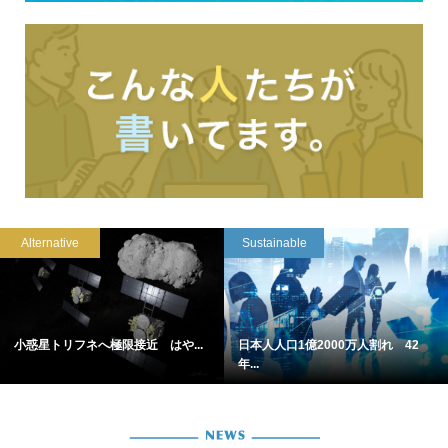
Alternative
Sustainable
小惑星トリフネへ極限接近 はや...
日本人人口1億2000万人割れ 42
年...