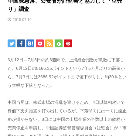
中国株急落、公安省が証監会と協力して「空売
り」調査
2015.07.10
6月12日～7月3日の約3週間で、上海総合指数が急激に下落し
た。6月12日の5166.35ポイントという7年5カ月ぶりの高値か
ら、7月3日には3686.92ポイントまで値下がりし、約30％とい
う大幅な下落となった。
中国当局は、株式市場の混乱を避けるため、4日以降相次いで
株価下支え措置を打ち出しているが、下落傾向には一向に歯止
めが掛からない。8日には中国の上場企業の半数以上の銘柄が
売買停止を申請し、中国証券監督管理委員会（証監会）が「市