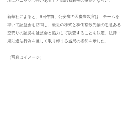
場にパニック心理がある」と認める異例の事態となった。
新華社によると、9日午前、公安省の孟慶豊次官は、チームを
率いて証監会を訪問し、最近の株式と株価指数先物の悪意ある
空売りの証拠を証監会と協力して調査することを決定。法律・
規則違法行為を厳しく取り締まる当局の姿勢を示した。
（写真はイメージ）