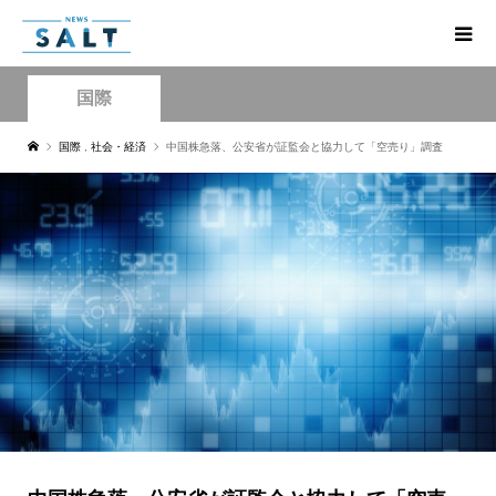
国際
国際
,
社会・経済
中国株急落、公安省が証監会と協力して「空売り」調査