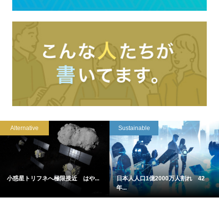
Alternative
Sustainable
小惑星トリフネへ極限接近 はや...
日本人人口1億2000万人割れ 42
年...