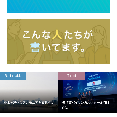
Sustainable
Talent
排水を浄化しアンモニアを回収す...
横須賀バイリンガルスクールYBS
が...