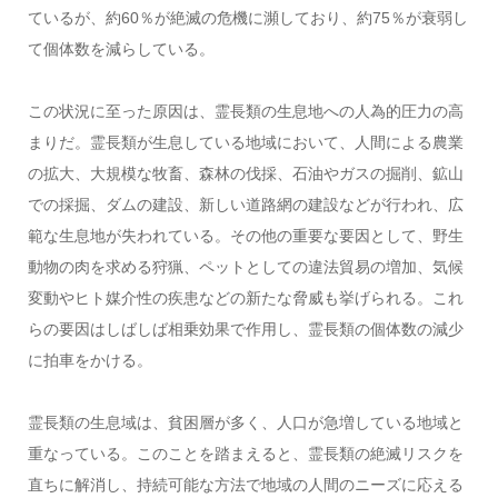
ているが、約60％が絶滅の危機に瀕しており、約75％が衰弱し
て個体数を減らしている。
この状況に至った原因は、霊長類の生息地への人為的圧力の高
まりだ。霊長類が生息している地域において、人間による農業
の拡大、大規模な牧畜、森林の伐採、石油やガスの掘削、鉱山
での採掘、ダムの建設、新しい道路網の建設などが行われ、広
範な生息地が失われている。その他の重要な要因として、野生
動物の肉を求める狩猟、ペットとしての違法貿易の増加、気候
変動やヒト媒介性の疾患などの新たな脅威も挙げられる。これ
らの要因はしばしば相乗効果で作用し、霊長類の個体数の減少
に拍車をかける。
霊長類の生息域は、貧困層が多く、人口が急増している地域と
重なっている。このことを踏まえると、霊長類の絶滅リスクを
直ちに解消し、持続可能な方法で地域の人間のニーズに応える