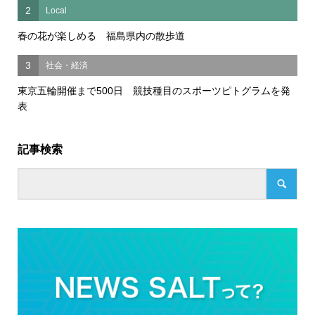
2
Local
春の花が楽しめる 福島県内の散歩道
3
社会・経済
東京五輪開催まで500日 競技種目のスポーツピトグラムを発
表
記事検索