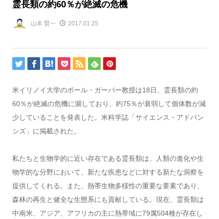
霊長類の約60％が絶滅の危機
山本 賢一
2017.01.25
米イリノイ大学のポール・ガーバー教授は18日、霊長類の約
60％が絶滅の危機に瀕しており、約75％が衰弱して個体数が減
少していることを発表した。米科学誌「サイエンス・アドバン
シズ」に掲載された。
私たちと生物学的に近い存在である霊長類は、人類の進化や生
物学的な分野において、新たな疾患などに対する新たな洞察を
提供してくれる。また、熱帯生物多様性の重要な要素であり、
森林の再生と健全な生態系にも貢献している。現在、霊長類は
中南米、アジア、アフリカの主に熱帯域に79属504種が存在し