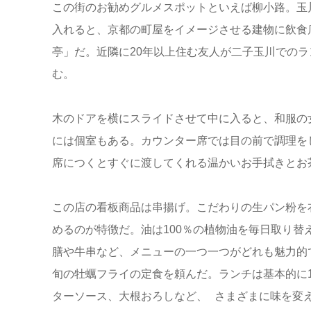
この街のお勧めグルメスポットといえば柳小路。玉
入れると、京都の町屋をイメージさせる建物に飲食
亭」だ。近隣に20年以上住む友人が二子玉川での
む。
木のドアを横にスライドさせて中に入ると、和服の
には個室もある。カウンター席では目の前で調理を
席につくとすぐに渡してくれる温かいお手拭きとお
この店の看板商品は串揚げ。こだわりの生パン粉を
めるのが特徴だ。油は100％の植物油を毎日取り
膳や牛串など、メニューの一つ一つがどれも魅力的
旬の牡蠣フライの定食を頼んだ。ランチは基本的に1
ターソース、大根おろしなど、 さまざまに味を変