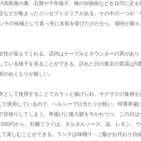
川高島屋の裏、石畳や千年格子、柳の街路樹などを目印に足を
店などが集まったコンセプトエリアがある。その中の一つが「
ランチの候補として真っ先に名前を挙げたのだから、期待が膨ら
女性が迎えてくれる。店内はテーブルとカウンターの席があり
している様子を見ることができる。訪れた日の東京の気温は5
茶のぬくもりが嬉しい。
衣として使用することでカラッと揚げられ、サクサクの食感を
替えて使用しているので、ヘルシーで口当たりが軽い。特選串揚
で目移りしてしまう。串揚げに後ろ髪を引かれつつ、この日は
000円から。牡蠣フライは、タルタルソース、塩、レモン、ウ
えて楽しむことができる。ランチは味噌汁・ご飯がお代わり自