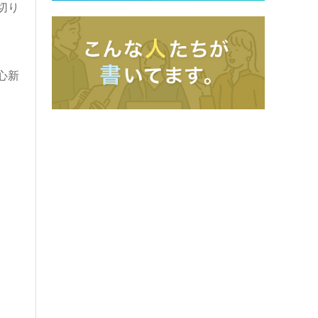
切り
心新