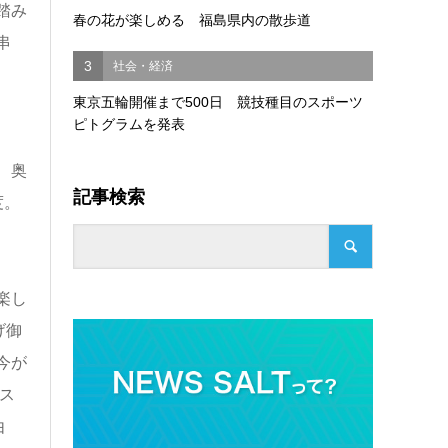
踏み
春の花が楽しめる 福島県内の散歩道
串
3
社会・経済
東京五輪開催まで500日 競技種目のスポーツ
ピトグラムを発表
、奥
記事検索
度。
楽し
げ御
今が
ス
由