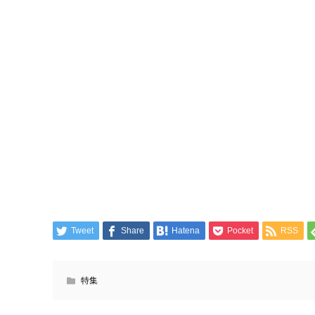
Tweet
Share
Hatena
Pocket
RSS
特集