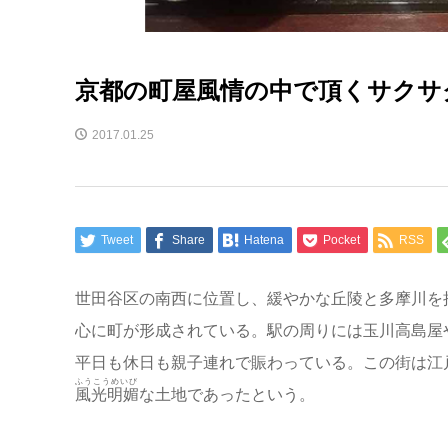
京都の町屋風情の中で頂くサク
2017.01.25
Tweet
Share
Hatena
Pocket
RSS
世田谷区の南西に位置し、緩やかな丘陵と多摩川を
心に町が形成されている。駅の周りには玉川高島屋
平日も休日も親子連れで賑わっている。この街は江
ふうこうめいび
風光明媚
な土地であったという。