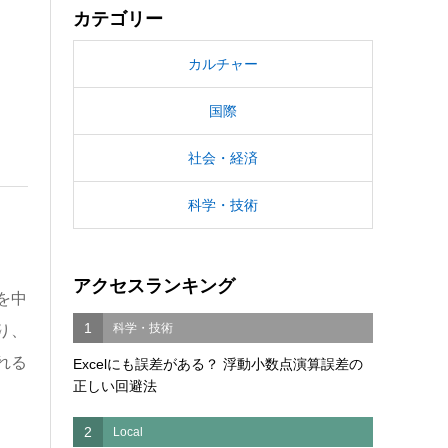
カテゴリー
カルチャー
国際
社会・経済
科学・技術
アクセスランキング
を中
1
科学・技術
り、
れる
Excelにも誤差がある？ 浮動小数点演算誤差の
正しい回避法
2
Local