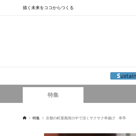
描く未来をココからつくる
特集
特集
京都の町屋風情の中で頂くサクサク串揚げ 串亭