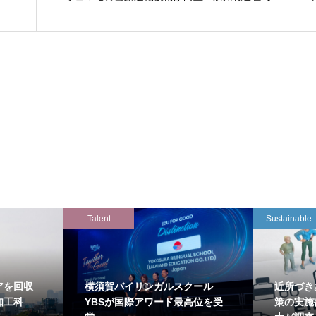
Talent
Sustainable
アを回収
横須賀バイリンガルスクール
近所づき
知工科
YBSが国際アワード最高位を受
策の実施