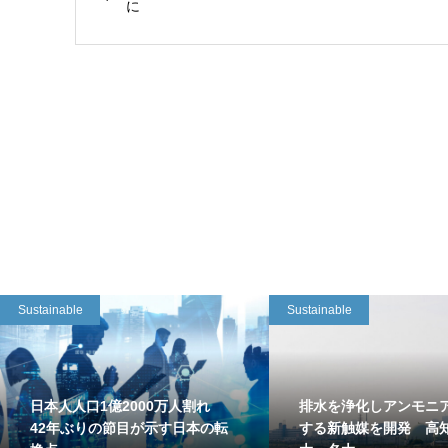
に
Sustainable
Sustainable
日本人人口1億2000万人割れ
排水を浄化しアンモニ
42年ぶりの節目が示す日本の転
する新触媒を開発 高