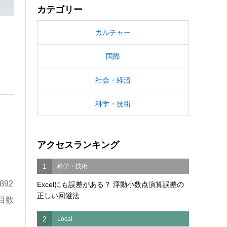
カテゴリー
カルチャー
国際
社会・経済
科学・技術
アクセスランキング
1
科学・技術
92
Excelにも誤差がある？ 浮動小数点演算誤差の
正しい回避法
目数
2
Local