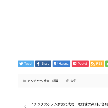
Tweet
Share
Hatena
Pocket
RSS
カルチャー
,
社会・経済
大学
イチジクのゲノム解読に成功 雌雄株の判別が容易