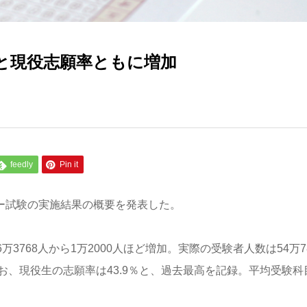
と現役志願率ともに増加
feedly
Pin it
ター試験の実施結果の概要を発表した。
万3768人から1万2000人ほど増加。実際の受験者人数は54万78
なお、現役生の志願率は43.9％と、過去最高を記録。平均受験科