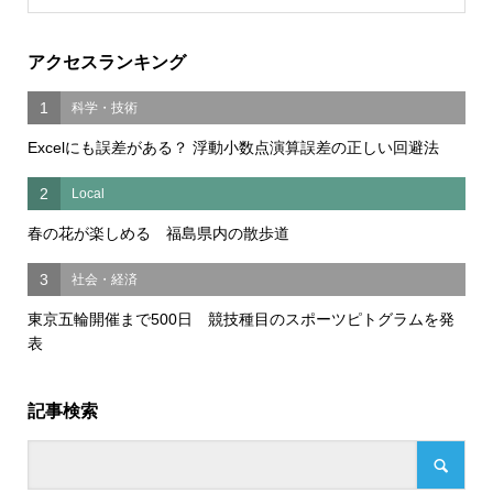
アクセスランキング
1
科学・技術
Excelにも誤差がある？ 浮動小数点演算誤差の正しい回避法
2
Local
春の花が楽しめる 福島県内の散歩道
3
社会・経済
東京五輪開催まで500日 競技種目のスポーツピトグラムを発
表
記事検索