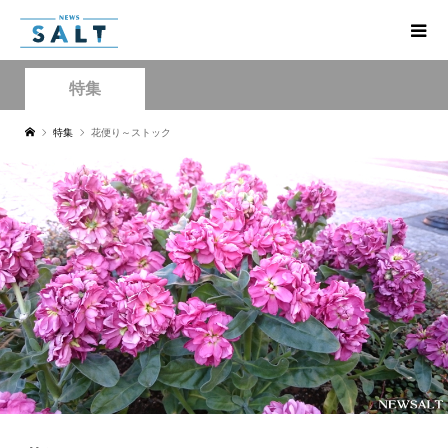
特集
特集
花便り～ストック