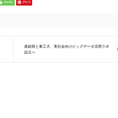
feedly
Pin it
産総研と東工大、実社会向けビッグデータ活用ラボ
設立へ