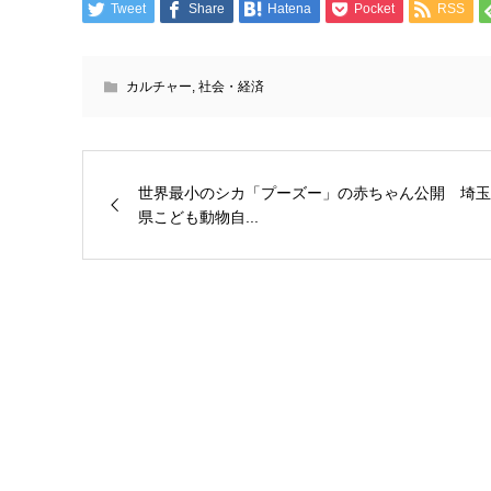
Tweet
Share
Hatena
Pocket
RSS
カルチャー
,
社会・経済
世界最小のシカ「プーズー」の赤ちゃん公開 埼玉
県こども動物自...