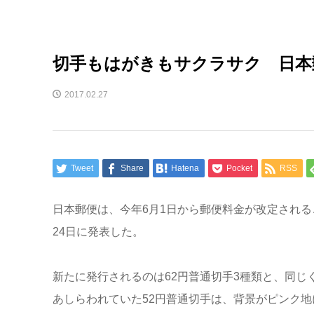
切手もはがきもサクラサク 日本
2017.02.27
Tweet
Share
Hatena
Pocket
RSS
日本郵便は、今年6月1日から郵便料金が改定され
24日に発表した。
新たに発行されるのは62円普通切手3種類と、同じ
あしらわれていた52円普通切手は、背景がピンク