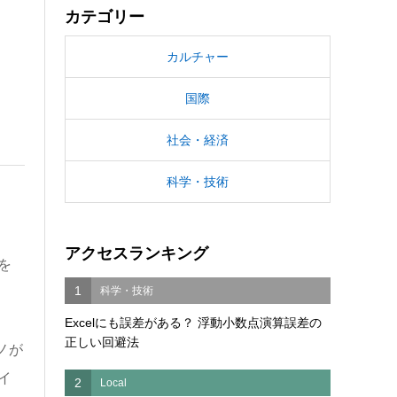
カテゴリー
カルチャー
国際
社会・経済
科学・技術
アクセスランキング
を
1
科学・技術
Excelにも誤差がある？ 浮動小数点演算誤差の
正しい回避法
ノが
イ
2
Local