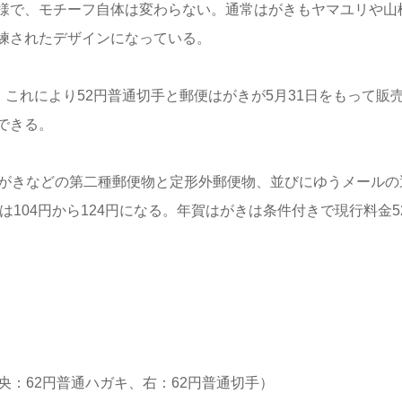
様で、モチーフ自体は変わらない。通常はがきもヤマユリや山
練されたデザインになっている。
。これにより52円普通切手と郵便はがきが5月31日をもって販
できる。
はがきなどの第二種郵便物と定形外郵便物、並びにゆうメールの
は104円から124円になる。年賀はがきは条件付きで現行料金5
央：62円普通ハガキ、右：62円普通切手）