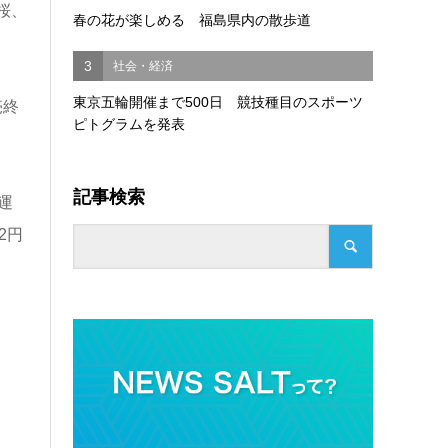
桜、
春の花が楽しめる 福島県内の散歩道
3
社会・経済
東京五輪開催まで500日 競技種目のスポーツ
売終
ピトグラムを発表
記事検索
運
2円