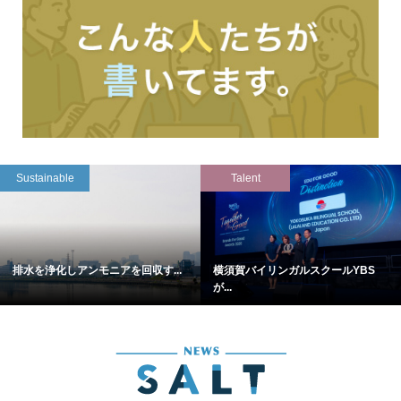
Sustainable
Talent
排水を浄化しアンモニアを回収す...
横須賀バイリンガルスクールYBS
が...