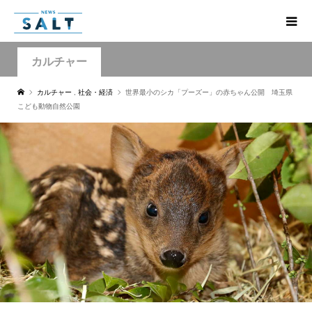
カルチャー
カルチャー
,
社会・経済
世界最小のシカ「プーズー」の赤ちゃん公開 埼玉県
こども動物自然公園